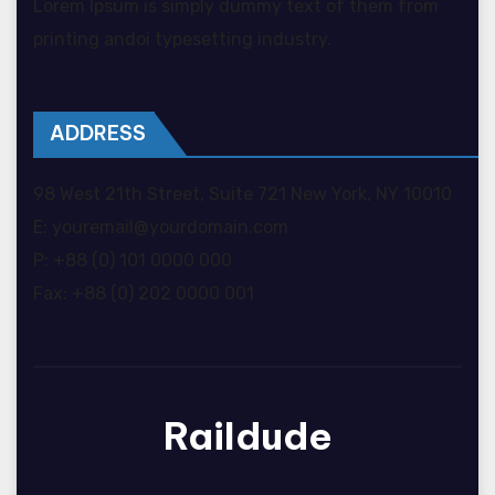
Lorem Ipsum is simply dummy text of them from
printing andoi typesetting industry.
ADDRESS
98 West 21th Street, Suite 721 New York, NY 10010
E: youremail@yourdomain.com
P: +88 (0) 101 0000 000
Fax: +88 (0) 202 0000 001
Raildude