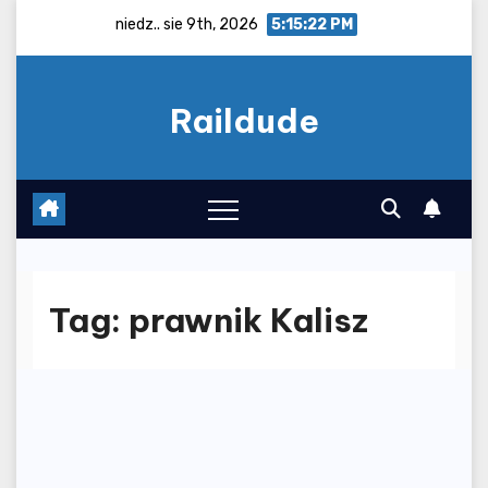
Skip
niedz.. sie 9th, 2026
5:15:22 PM
to
content
Raildude
Tag:
prawnik Kalisz