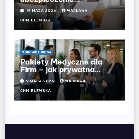
komunikacyjne i uniknąć
19 MAJA 2026
WACŁAWA
kosztownych błędów?
CHMIELEWSKA
ZDROWIE I URODA
Pakiety Medyczne dla
Firm – jak prywatna
opieka zdrowotna
9 MAJA 2026
WACŁAWA
wpływa na jakość
współpracy w
CHMIELEWSKA
organizacji?