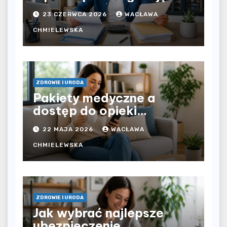
bezpośrednio u
23 CZERWCA 2026
WACŁAWA
pracodawcy – jak
rozliczyć oba źródła
CHMIELEWSKA
dochodu?
ZDROWIE I URODA
Pakiety medyczne a
dostęp do opieki
zdrowotnej bez
22 MAJA 2026
WACŁAWA
ograniczeń czasowych –
czy prywatna opieka daje
CHMIELEWSKA
większą swobodę?
ZDROWIE I URODA
Jak wybrać najlepsze
ubezpieczenie