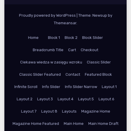
Proudly powered by WordPress
|
Theme: Newsup by
Themeansar
.
Home
Block 1
Block 2
Block Slider
Breadcrumb Title
Cart
Checkout
Ciekawa wiedza w zasięgu wzroku
Classic Slider
Classic Slider Featured
Contact
Featured Block
Infinite Scroll
Info Slider
Info Slider Narrow
Layout 1
Layout 2
Layout 3
Layout 4
Layout 5
Layout 6
Layout 7
Layout 8
Layouts
Magazine Home
Magazine Home Featured
Main Home
Main Home Draft