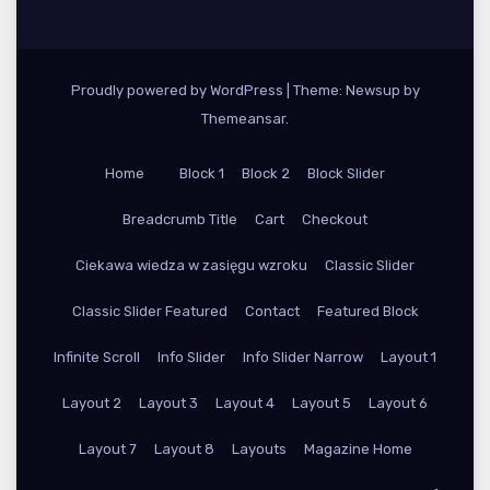
Proudly powered by WordPress
|
Theme: Newsup by
Themeansar
.
Home
Block 1
Block 2
Block Slider
Breadcrumb Title
Cart
Checkout
Ciekawa wiedza w zasięgu wzroku
Classic Slider
Classic Slider Featured
Contact
Featured Block
Infinite Scroll
Info Slider
Info Slider Narrow
Layout 1
Layout 2
Layout 3
Layout 4
Layout 5
Layout 6
Layout 7
Layout 8
Layouts
Magazine Home