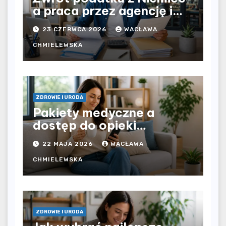
a praca przez agencję i
bezpośrednio u
23 CZERWCA 2026
WACŁAWA
pracodawcy – jak
rozliczyć oba źródła
CHMIELEWSKA
dochodu?
ZDROWIE I URODA
Pakiety medyczne a
dostęp do opieki
zdrowotnej bez
22 MAJA 2026
WACŁAWA
ograniczeń czasowych –
czy prywatna opieka daje
CHMIELEWSKA
większą swobodę?
ZDROWIE I URODA