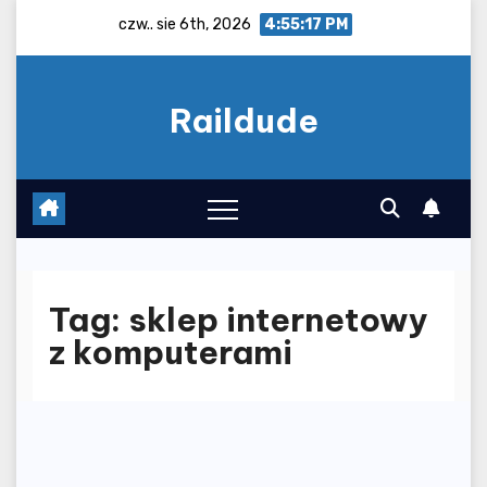
Skip
czw.. sie 6th, 2026
4:55:17 PM
to
content
Raildude
Tag:
sklep internetowy
z komputerami