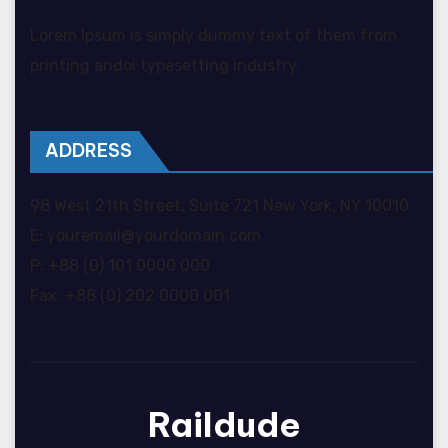
Lorem Ipsum is simply dummy text of them from
printing andoi typesetting industry.
ADDRESS
98 West 21th Street, Suite 721 New York, NY 10010
E: youremail@yourdomain.com
P: +88 (0) 101 0000 000
Fax: +88 (0) 202 0000 001
Raildude