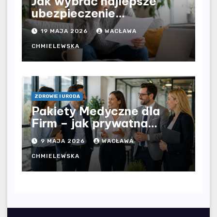
Jak wybrać najlepsze
ubezpieczenie
komunikacyjne i uniknąć
19 MAJA 2026
WACŁAWA
kosztownych błędów?
CHMIELEWSKA
ZDROWIE I URODA
Pakiety Medyczne dla
Firm – jak prywatna
opieka zdrowotna
9 MAJA 2026
WACŁAWA
wpływa na jakość
współpracy w
CHMIELEWSKA
organizacji?