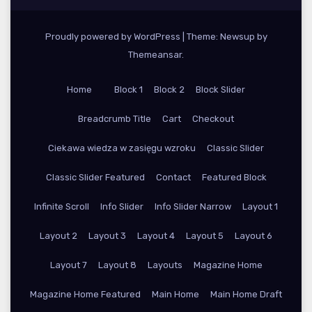
Proudly powered by WordPress
|
Theme: Newsup by
Themeansar
.
Home
Block 1
Block 2
Block Slider
Breadcrumb Title
Cart
Checkout
Ciekawa wiedza w zasięgu wzroku
Classic Slider
Classic Slider Featured
Contact
Featured Block
Infinite Scroll
Info Slider
Info Slider Narrow
Layout 1
Layout 2
Layout 3
Layout 4
Layout 5
Layout 6
Layout 7
Layout 8
Layouts
Magazine Home
Magazine Home Featured
Main Home
Main Home Draft