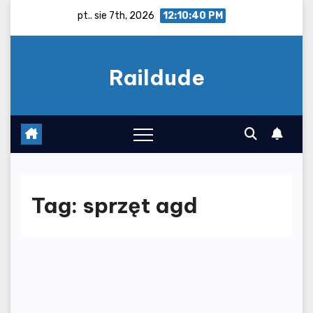
Skip
pt.. sie 7th, 2026
12:10:40 PM
to
content
Raildude
Tag:
sprzęt agd