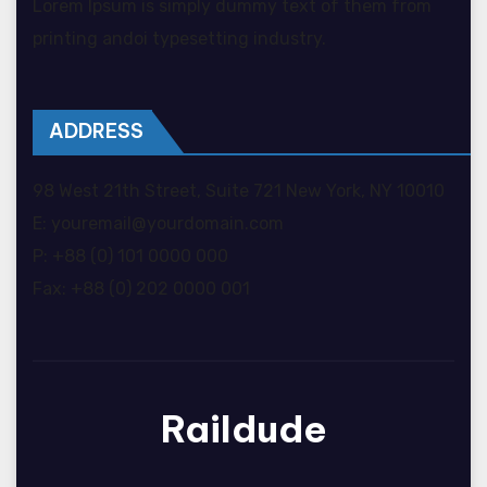
Lorem Ipsum is simply dummy text of them from
printing andoi typesetting industry.
ADDRESS
98 West 21th Street, Suite 721 New York, NY 10010
E: youremail@yourdomain.com
P: +88 (0) 101 0000 000
Fax: +88 (0) 202 0000 001
Raildude