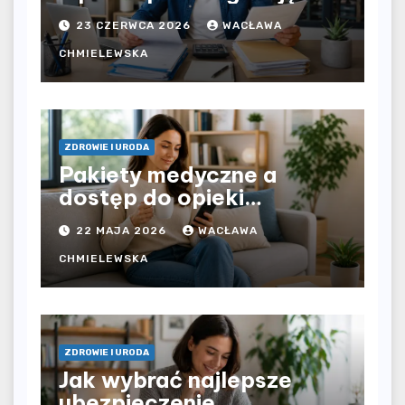
bezpośrednio u
23 CZERWCA 2026
WACŁAWA
pracodawcy – jak
rozliczyć oba źródła
CHMIELEWSKA
dochodu?
ZDROWIE I URODA
Pakiety medyczne a
dostęp do opieki
zdrowotnej bez
22 MAJA 2026
WACŁAWA
ograniczeń czasowych –
czy prywatna opieka daje
CHMIELEWSKA
większą swobodę?
ZDROWIE I URODA
Jak wybrać najlepsze
ubezpieczenie