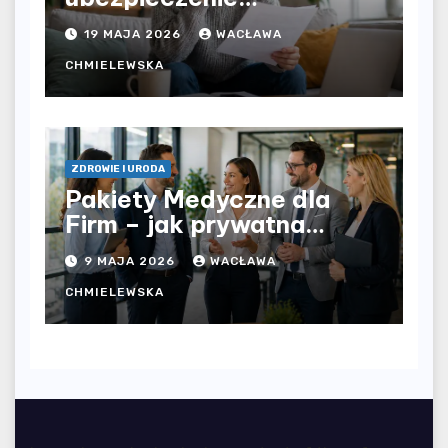
komunikacyjne i uniknąć
19 MAJA 2026
WACŁAWA
kosztownych błędów?
CHMIELEWSKA
ZDROWIE I URODA
Pakiety Medyczne dla
Firm – jak prywatna
opieka zdrowotna
9 MAJA 2026
WACŁAWA
wpływa na jakość
współpracy w
CHMIELEWSKA
organizacji?