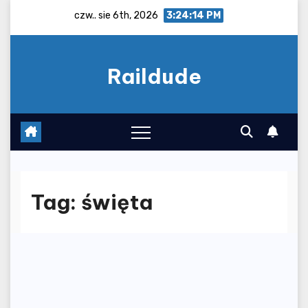
Skip
czw.. sie 6th, 2026
3:24:14 PM
to
content
Raildude
Tag:
święta