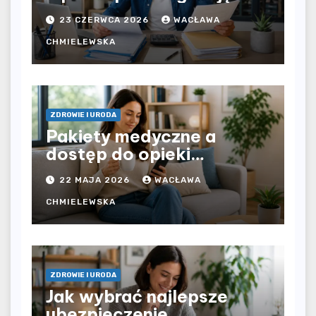
bezpośrednio u
23 CZERWCA 2026
WACŁAWA
pracodawcy – jak
rozliczyć oba źródła
CHMIELEWSKA
dochodu?
ZDROWIE I URODA
Pakiety medyczne a
dostęp do opieki
zdrowotnej bez
22 MAJA 2026
WACŁAWA
ograniczeń czasowych –
czy prywatna opieka daje
CHMIELEWSKA
większą swobodę?
ZDROWIE I URODA
Jak wybrać najlepsze
ubezpieczenie