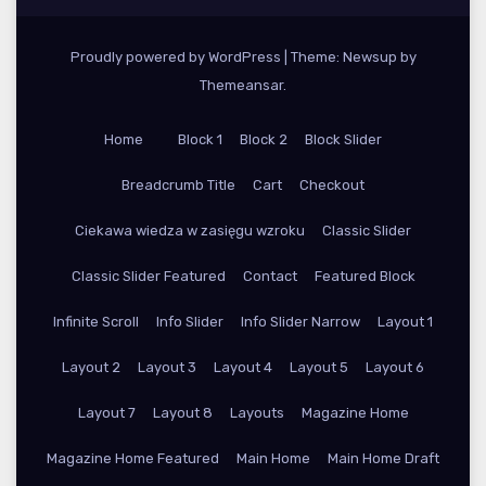
Proudly powered by WordPress
|
Theme: Newsup by
Themeansar
.
Home
Block 1
Block 2
Block Slider
Breadcrumb Title
Cart
Checkout
Ciekawa wiedza w zasięgu wzroku
Classic Slider
Classic Slider Featured
Contact
Featured Block
Infinite Scroll
Info Slider
Info Slider Narrow
Layout 1
Layout 2
Layout 3
Layout 4
Layout 5
Layout 6
Layout 7
Layout 8
Layouts
Magazine Home
Magazine Home Featured
Main Home
Main Home Draft