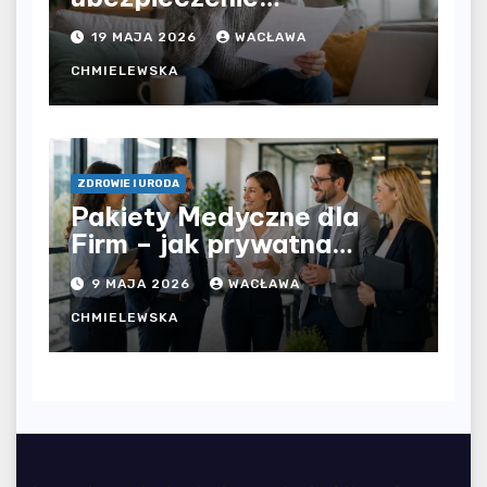
komunikacyjne i uniknąć
19 MAJA 2026
WACŁAWA
kosztownych błędów?
CHMIELEWSKA
ZDROWIE I URODA
Pakiety Medyczne dla
Firm – jak prywatna
opieka zdrowotna
9 MAJA 2026
WACŁAWA
wpływa na jakość
współpracy w
CHMIELEWSKA
organizacji?