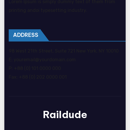
Lorem Ipsum is simply dummy text of them from
printing andoi typesetting industry.
ADDRESS
98 West 21th Street, Suite 721 New York, NY 10010
E: youremail@yourdomain.com
P: +88 (0) 101 0000 000
Fax: +88 (0) 202 0000 001
Raildude