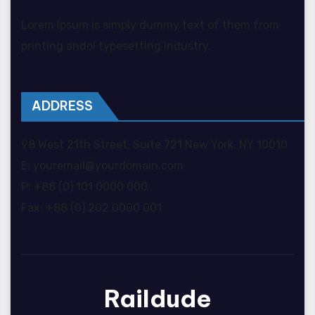
Lorem Ipsum is simply dummy text of them from
printing andoi typesetting industry.
ADDRESS
98 West 21th Street, Suite 721 New York, NY 10010
E: youremail@yourdomain.com
P: +88 (0) 101 0000 000
Fax: +88 (0) 202 0000 001
Raildude