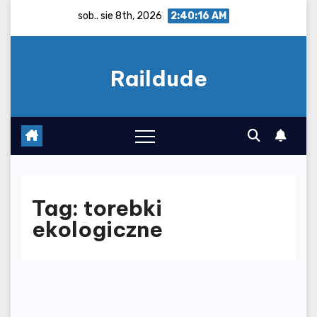
Skip
sob.. sie 8th, 2026
2:40:16 AM
to
content
Raildude
Tag:
torebki
ekologiczne