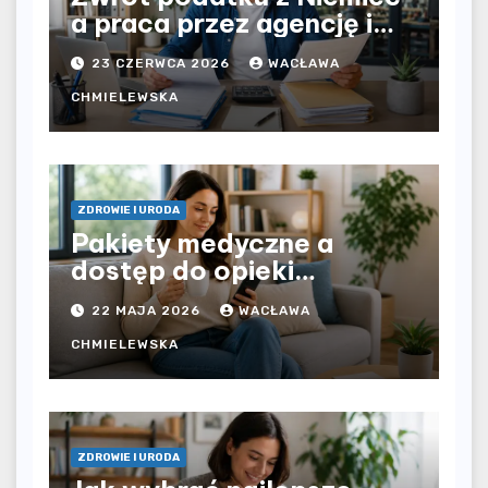
a praca przez agencję i
bezpośrednio u
23 CZERWCA 2026
WACŁAWA
pracodawcy – jak
rozliczyć oba źródła
CHMIELEWSKA
dochodu?
ZDROWIE I URODA
Pakiety medyczne a
dostęp do opieki
zdrowotnej bez
22 MAJA 2026
WACŁAWA
ograniczeń czasowych –
czy prywatna opieka daje
CHMIELEWSKA
większą swobodę?
ZDROWIE I URODA