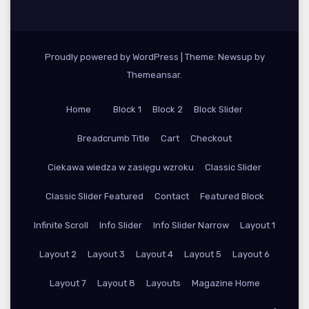
Proudly powered by WordPress
|
Theme: Newsup by
Themeansar
.
Home
Block 1
Block 2
Block Slider
Breadcrumb Title
Cart
Checkout
Ciekawa wiedza w zasięgu wzroku
Classic Slider
Classic Slider Featured
Contact
Featured Block
Infinite Scroll
Info Slider
Info Slider Narrow
Layout 1
Layout 2
Layout 3
Layout 4
Layout 5
Layout 6
Layout 7
Layout 8
Layouts
Magazine Home