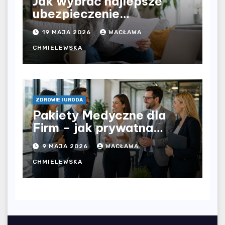
Jak wybrać najlepsze
ubezpieczenie
komunikacyjne i uniknąć
19 MAJA 2026
WACŁAWA
kosztownych błędów?
CHMIELEWSKA
ZDROWIE I URODA
Pakiety Medyczne dla
Firm – jak prywatna
opieka zdrowotna
9 MAJA 2026
WACŁAWA
wpływa na jakość
współpracy w
CHMIELEWSKA
organizacji?