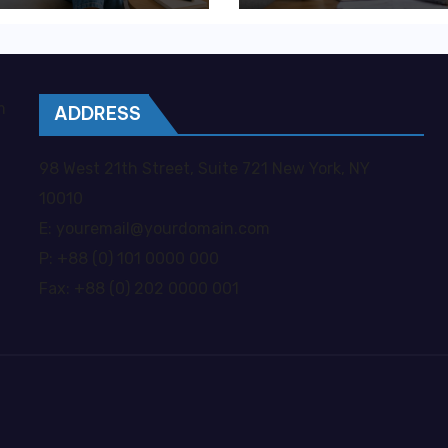
ywatna opieka
kosztownych
je większą
błędów?
obodę?
m
ADDRESS
98 West 21th Street, Suite 721 New York, NY
10010
E: youremail@yourdomain.com
P: +88 (0) 101 0000 000
Fax: +88 (0) 202 0000 001