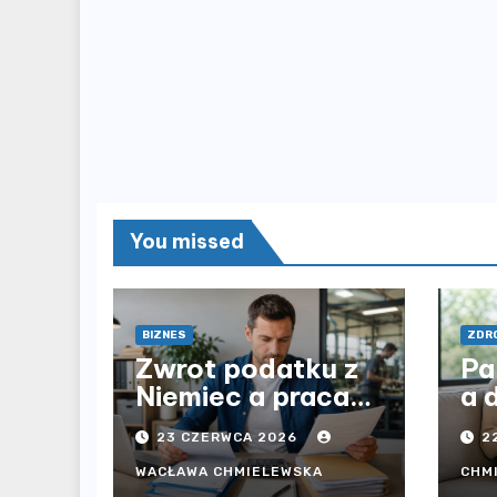
You missed
BIZNES
ZDRO
Zwrot podatku z
Pa
Niemiec a praca
a 
przez agencję i
op
23 CZERWCA 2026
2
bezpośrednio u
be
pracodawcy – jak
cz
WACŁAWA CHMIELEWSKA
CHM