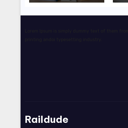
rozliczyć oba
pr
źródła dochodu?
da
sw
Lorem Ipsum is simply dummy text of them fro
printing andoi typesetting industry.
Raildude