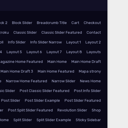
ock 2
Block Slider
Breadcrumb Title
Cart
Checkout
zroku
Classic Slider
Classic Slider Featured
Contact
oll
Info Slider
Info Slider Narrow
Layout 1
Layout 2
 4
Layout 5
Layout 6
Layout 7
Layout 8
Layouts
agazine Home Featured
Main Home
Main Home Draft
Main Home Draft 3
Main Home Featured
Mapa strony
e
Narrow Home Featured
Narrow Slider
News Home
ic Slider
Post Classic Slider Featured
Post Info Slider
Post Slider
Post Slider Example
Post Slider Featured
der
Post Split Slider Featured
Revolution Slider
Shop
 Home
Split Slider
Split Slider Example
Sticky Sidebar