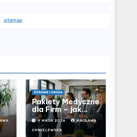
sitemap
ZDROWIE I URODA
Pakiety Medyczne
dla Firm – jak
prywatna opieka
AWA
9 MAJA 2026
WACŁAWA
i
zdrowotna
wpływa na jakość
CHMIELEWSKA