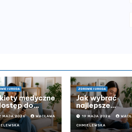
WIE I URODA
ZDROWIE I URODA
kiety medyczne
Jak wybrać
dostęp do
najlepsze
ieki zdrowotnej
ubezpieczenie
2 MAJA 2026
WACŁAWA
19 MAJA 2026
WACŁ
z ograniczeń
komunikacyjne 
asowych – czy
uniknąć
IELEWSKA
CHMIELEWSKA