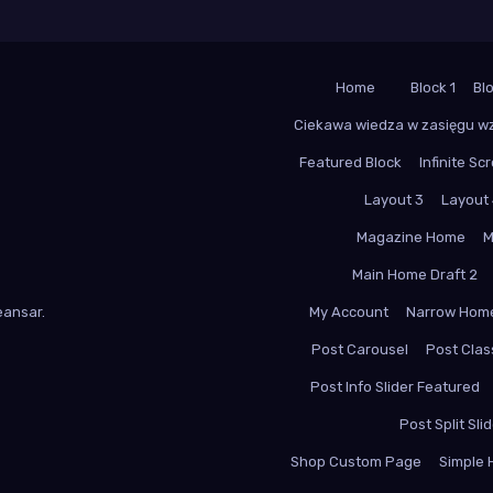
Home
Block 1
Bl
Ciekawa wiedza w zasięgu w
Featured Block
Infinite Scr
Layout 3
Layout
Magazine Home
M
Main Home Draft 2
ansar
.
My Account
Narrow Hom
Post Carousel
Post Class
Post Info Slider Featured
Post Split Sli
Shop Custom Page
Simple