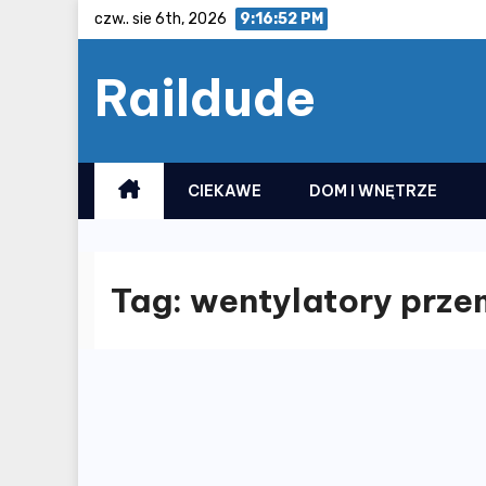
Skip
czw.. sie 6th, 2026
9:16:53 PM
to
Raildude
content
CIEKAWE
DOM I WNĘTRZE
Tag:
wentylatory prz