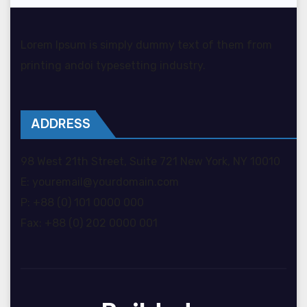
Lorem Ipsum is simply dummy text of them from
printing andoi typesetting industry.
ADDRESS
98 West 21th Street, Suite 721 New York, NY 10010
E: youremail@yourdomain.com
P: +88 (0) 101 0000 000
Fax: +88 (0) 202 0000 001