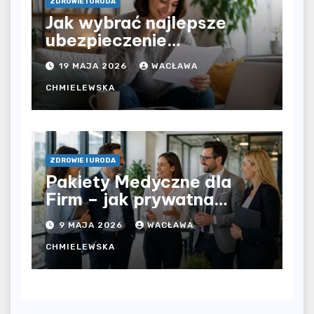
ZDROWIE I URODA
Jak wybrać najlepsze
ubezpieczenie
komunikacyjne i uniknąć
19 MAJA 2026
WACŁAWA
kosztownych błędów?
CHMIELEWSKA
ZDROWIE I URODA
Pakiety Medyczne dla
Firm – jak prywatna
opieka zdrowotna
9 MAJA 2026
WACŁAWA
wpływa na jakość
współpracy w
CHMIELEWSKA
organizacji?