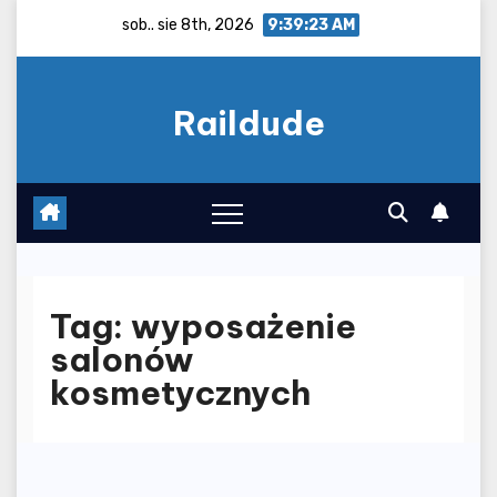
Skip
sob.. sie 8th, 2026
9:39:24 AM
to
content
Raildude
Tag:
wyposażenie
salonów
kosmetycznych