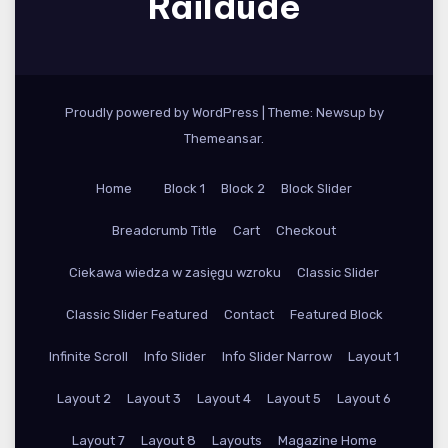
Raildude
Proudly powered by WordPress
|
Theme: Newsup by
Themeansar
.
Home
Block 1
Block 2
Block Slider
Breadcrumb Title
Cart
Checkout
Ciekawa wiedza w zasięgu wzroku
Classic Slider
Classic Slider Featured
Contact
Featured Block
Infinite Scroll
Info Slider
Info Slider Narrow
Layout 1
Layout 2
Layout 3
Layout 4
Layout 5
Layout 6
Layout 7
Layout 8
Layouts
Magazine Home