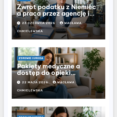
Zwrot podatku z Niemiec
a praca przez agencję i
bezpośrednio u
23 CZERWCA 2026
WACŁAWA
pracodawcy – jak
rozliczyć oba źródła
CHMIELEWSKA
dochodu?
ZDROWIE I URODA
Pakiety medyczne a
dostęp do opieki
zdrowotnej bez
22 MAJA 2026
WACŁAWA
ograniczeń czasowych –
czy prywatna opieka daje
CHMIELEWSKA
większą swobodę?