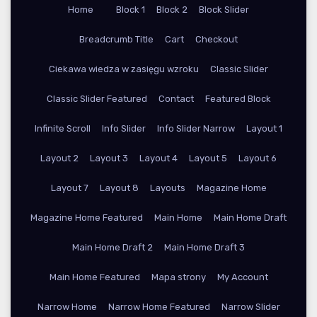
Home
Block 1
Block 2
Block Slider
Breadcrumb Title
Cart
Checkout
Ciekawa wiedza w zasięgu wzroku
Classic Slider
Classic Slider Featured
Contact
Featured Block
Infinite Scroll
Info Slider
Info Slider Narrow
Layout 1
Layout 2
Layout 3
Layout 4
Layout 5
Layout 6
Layout 7
Layout 8
Layouts
Magazine Home
Magazine Home Featured
Main Home
Main Home Draft
Main Home Draft 2
Main Home Draft 3
Main Home Featured
Mapa strony
My Account
Narrow Home
Narrow Home Featured
Narrow Slider