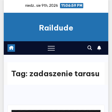
Skip
niedz.. sie 9th, 2026
11:07:00 PM
to
content
Raildude
Tag:
zadaszenie tarasu