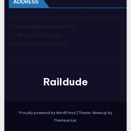
ADDRESS
98 West 21th Street, Suite 721 New York, NY 10010
E: youremail@yourdomain.com
P: +88 (0) 101 0000 000
Fax: +88 (0) 202 0000 001
Raildude
Proudly powered by WordPress
|
Theme: Newsup by
Themeansar
.