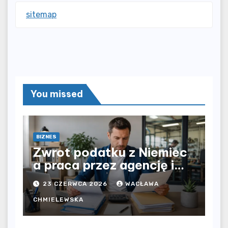
sitemap
You missed
BIZNES
Zwrot podatku z Niemiec
a praca przez agencję i
bezpośrednio u
23 CZERWCA 2026
WACŁAWA
pracodawcy – jak
rozliczyć oba źródła
CHMIELEWSKA
dochodu?