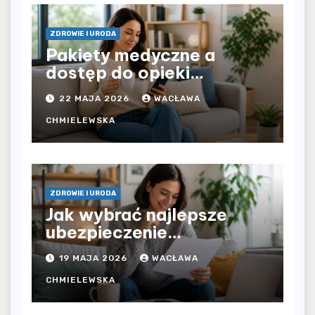
ZDROWIE I URODA
Pakiety medyczne a
dostęp do opieki
zdrowotnej bez
22 MAJA 2026
WACŁAWA
ograniczeń czasowych –
czy prywatna opieka daje
CHMIELEWSKA
większą swobodę?
ZDROWIE I URODA
Jak wybrać najlepsze
ubezpieczenie
komunikacyjne i uniknąć
19 MAJA 2026
WACŁAWA
kosztownych błędów?
CHMIELEWSKA