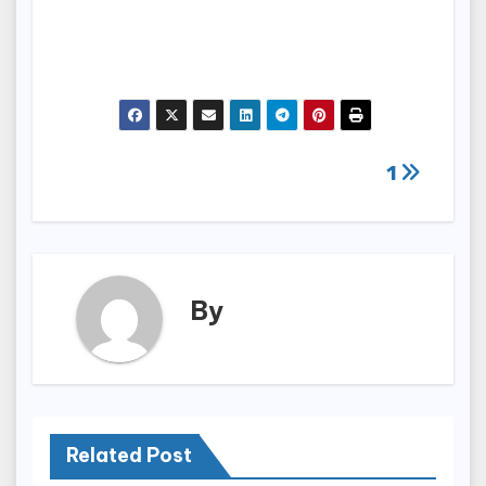
Nawigacja
1
wpisu
By
Related Post