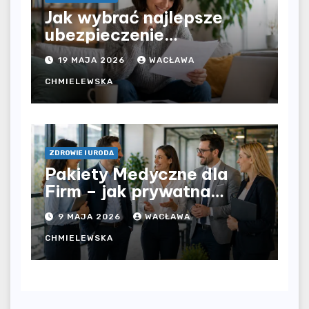
Jak wybrać najlepsze
ubezpieczenie
komunikacyjne i uniknąć
19 MAJA 2026
WACŁAWA
kosztownych błędów?
CHMIELEWSKA
ZDROWIE I URODA
Pakiety Medyczne dla
Firm – jak prywatna
opieka zdrowotna
9 MAJA 2026
WACŁAWA
wpływa na jakość
współpracy w
CHMIELEWSKA
organizacji?