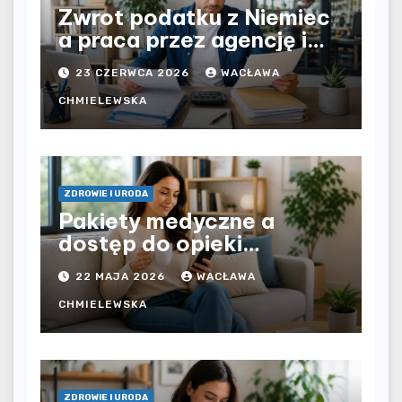
Zwrot podatku z Niemiec
a praca przez agencję i
bezpośrednio u
23 CZERWCA 2026
WACŁAWA
pracodawcy – jak
rozliczyć oba źródła
CHMIELEWSKA
dochodu?
ZDROWIE I URODA
Pakiety medyczne a
dostęp do opieki
zdrowotnej bez
22 MAJA 2026
WACŁAWA
ograniczeń czasowych –
czy prywatna opieka daje
CHMIELEWSKA
większą swobodę?
ZDROWIE I URODA