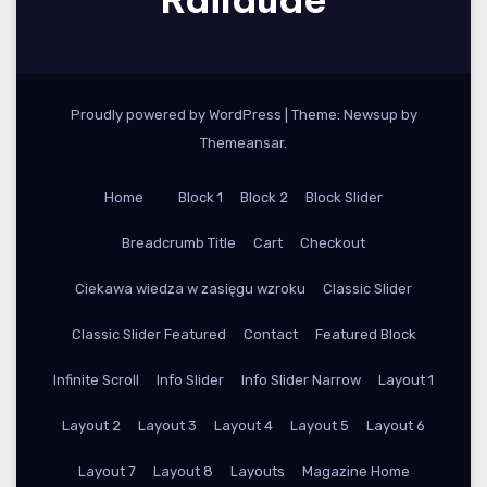
Proudly powered by WordPress
|
Theme: Newsup by
Themeansar
.
Home
Block 1
Block 2
Block Slider
Breadcrumb Title
Cart
Checkout
Ciekawa wiedza w zasięgu wzroku
Classic Slider
Classic Slider Featured
Contact
Featured Block
Infinite Scroll
Info Slider
Info Slider Narrow
Layout 1
Layout 2
Layout 3
Layout 4
Layout 5
Layout 6
Layout 7
Layout 8
Layouts
Magazine Home