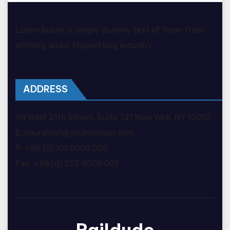
Lorem Ipsum is simply dummy text of them from
printing andoi typesetting industry.
ADDRESS
98 West 21th Street, Suite 721 New York, NY 10010
E: youremail@yourdomain.com
P: +88 (0) 101 0000 000
Fax: +88 (0) 202 0000 001
Raildude