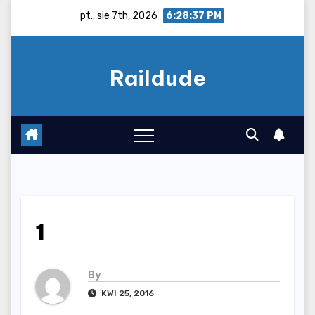
Skip
pt.. sie 7th, 2026
6:28:38 PM
to
content
Raildude
1
By
KWI 25, 2016