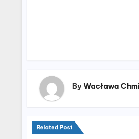
Nawigacja
wpisu
By
Wacława Chmi
Related Post