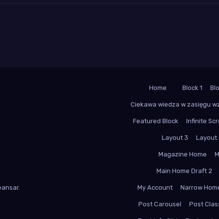
Home
Block 1
Bl
Ciekawa wiedza w zasięgu w
Featured Block
Infinite Scr
Layout 3
Layout
Magazine Home
M
Main Home Draft 2
ansar
.
My Account
Narrow Hom
Post Carousel
Post Class