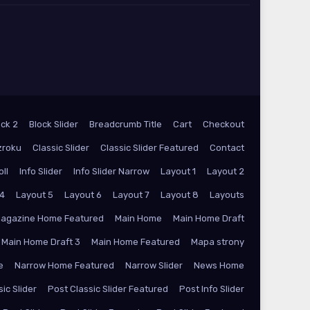
ock 2
Block Slider
Breadcrumb Title
Cart
Checkout
zroku
Classic Slider
Classic Slider Featured
Contact
oll
Info Slider
Info Slider Narrow
Layout 1
Layout 2
 4
Layout 5
Layout 6
Layout 7
Layout 8
Layouts
agazine Home Featured
Main Home
Main Home Draft
Main Home Draft 3
Main Home Featured
Mapa strony
e
Narrow Home Featured
Narrow Slider
News Home
ic Slider
Post Classic Slider Featured
Post Info Slider