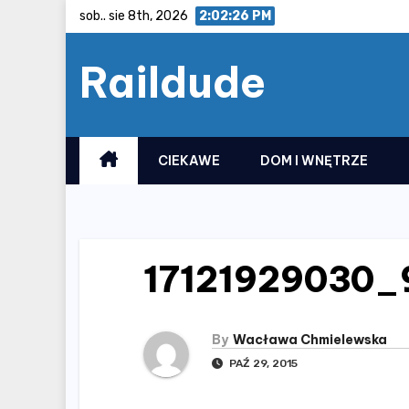
Skip
sob.. sie 8th, 2026
2:02:27 PM
to
Raildude
content
CIEKAWE
DOM I WNĘTRZE
17121929030_
By
Wacława Chmielewska
PAŹ 29, 2015