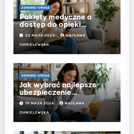
ZDROWIE I URODA
Pakiety medyczne a
dostęp do opieki
zdrowotnej bez
22 MAJA 2026
WACŁAWA
ograniczeń czasowych –
czy prywatna opieka daje
CHMIELEWSKA
większą swobodę?
ZDROWIE I URODA
Jak wybrać najlepsze
ubezpieczenie
komunikacyjne i uniknąć
19 MAJA 2026
WACŁAWA
kosztownych błędów?
CHMIELEWSKA