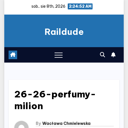
Skip
sob.. sie 8th, 2026
2:24:52 AM
to
content
Raildude
26-26-perfumy-
milion
By
Wacława Chmielewska