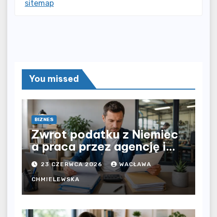
sitemap
You missed
BIZNES
Zwrot podatku z Niemiec
a praca przez agencję i
bezpośrednio u
23 CZERWCA 2026
WACŁAWA
pracodawcy – jak
rozliczyć oba źródła
CHMIELEWSKA
dochodu?