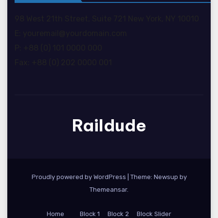
98 West 21th Street, Suite 721 New York, NY 10010
E: youremail@yourdomain.com
P: +88 (0) 101 0000 000
Fax: +88 (0) 202 0000 001
Raildude
Proudly powered by WordPress
|
Theme: Newsup by
Themeansar
.
Home
Block 1
Block 2
Block Slider