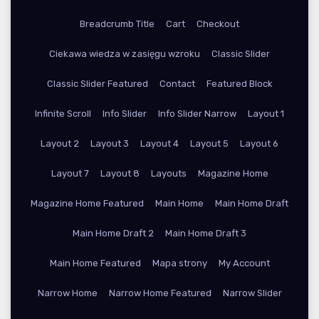
Breadcrumb Title
Cart
Checkout
Ciekawa wiedza w zasięgu wzroku
Classic Slider
Classic Slider Featured
Contact
Featured Block
Infinite Scroll
Info Slider
Info Slider Narrow
Layout 1
Layout 2
Layout 3
Layout 4
Layout 5
Layout 6
Layout 7
Layout 8
Layouts
Magazine Home
Magazine Home Featured
Main Home
Main Home Draft
Main Home Draft 2
Main Home Draft 3
Main Home Featured
Mapa strony
My Account
Narrow Home
Narrow Home Featured
Narrow Slider