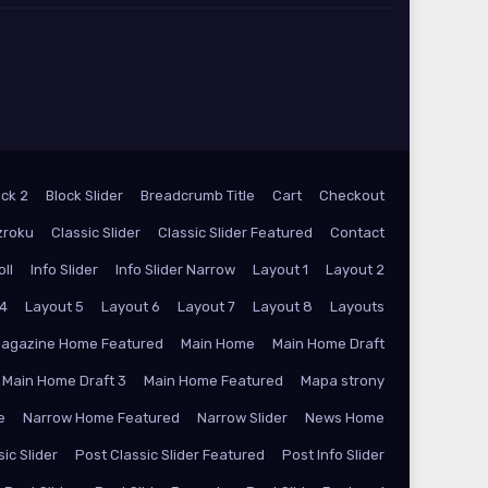
ock 2
Block Slider
Breadcrumb Title
Cart
Checkout
zroku
Classic Slider
Classic Slider Featured
Contact
oll
Info Slider
Info Slider Narrow
Layout 1
Layout 2
 4
Layout 5
Layout 6
Layout 7
Layout 8
Layouts
agazine Home Featured
Main Home
Main Home Draft
Main Home Draft 3
Main Home Featured
Mapa strony
e
Narrow Home Featured
Narrow Slider
News Home
ic Slider
Post Classic Slider Featured
Post Info Slider