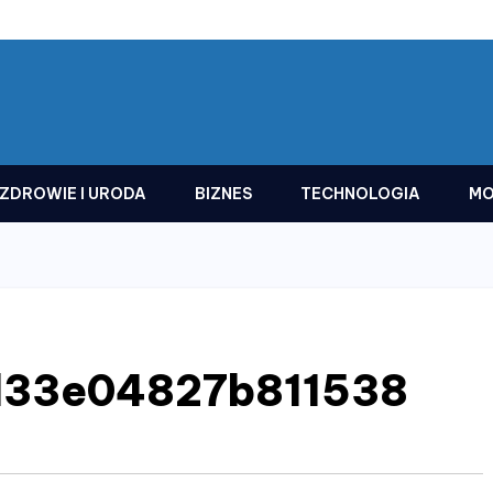
ZDROWIE I URODA
BIZNES
TECHNOLOGIA
MO
d33e04827b811538