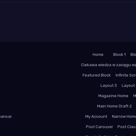
Home
Block 1
Bl
Ciekawa wiedza w zasięgu w
Featured Block
Infinite Scr
Layout 3
Layout
Magazine Home
M
Main Home Draft 2
ansar
.
My Account
Narrow Hom
Post Carousel
Post Class