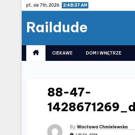
Skip
pt.. sie 7th, 2026
2:48:38 AM
to
Raildude
content
CIEKAWE
DOM I WNĘTRZE
88-47-
1428671269_
By
Wacława Chmielewska
LIP 26, 2016