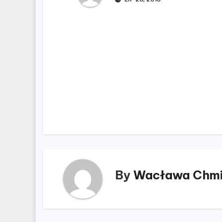
Nawigacja
wpisu
By
Wacława Chmi