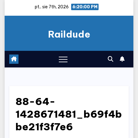
Skip
pt.. sie 7th, 2026
6:20:01 PM
to
content
Raildude
88-64-
1428671481_b69f4b
be21f3f7e6