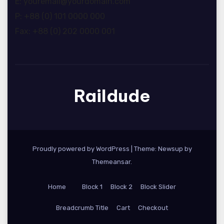
E: youremail@yourdomain.com
P: +88 (0) 101 0000 000
Fax: +88 (0) 202 0000 001
Raildude
Proudly powered by WordPress
|
Theme: Newsup by
Themeansar
.
Home
Block 1
Block 2
Block Slider
Breadcrumb Title
Cart
Checkout