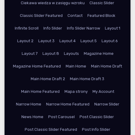
Ciekawa wiedza w zasięgu wzroku
Classic Slider
Classic Slider Featured
Contact
Featured Block
Infinite Scroll
Info Slider
Info Slider Narrow
Layout 1
Layout 2
Layout 3
Layout 4
Layout 5
Layout 6
Layout 7
Layout 8
Layouts
Magazine Home
Magazine Home Featured
Main Home
Main Home Draft
Main Home Draft 2
Main Home Draft 3
Main Home Featured
Mapa strony
My Account
Narrow Home
Narrow Home Featured
Narrow Slider
News Home
Post Carousel
Post Classic Slider
Post Classic Slider Featured
Post Info Slider