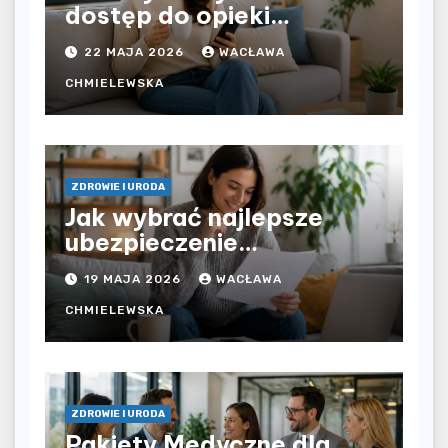
dostęp do opieki
zdrowotnej bez
22 MAJA 2026
WACŁAWA
ograniczeń czasowych –
czy prywatna opieka daje
CHMIELEWSKA
większą swobodę?
ZDROWIE I URODA
Jak wybrać najlepsze
ubezpieczenie
komunikacyjne i uniknąć
19 MAJA 2026
WACŁAWA
kosztownych błędów?
CHMIELEWSKA
ZDROWIE I URODA
Pakiety Medyczne dla