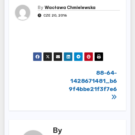
By
Wacława Chmielewska
CZE 20, 2016
Nawigacja
88-64-
1428671481_b6
wpisu
9f4bbe21f3f7e6
By