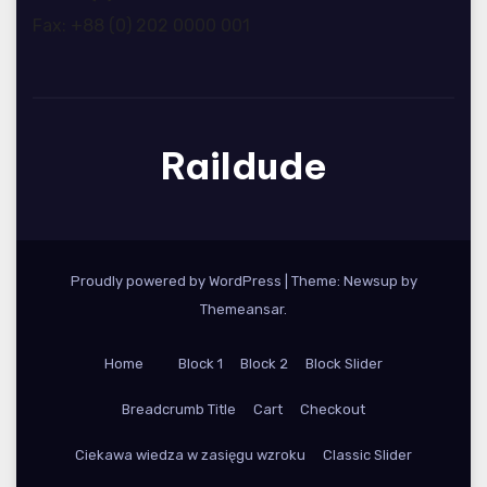
Fax: +88 (0) 202 0000 001
Raildude
Proudly powered by WordPress
|
Theme: Newsup by
Themeansar
.
Home
Block 1
Block 2
Block Slider
Breadcrumb Title
Cart
Checkout
Ciekawa wiedza w zasięgu wzroku
Classic Slider