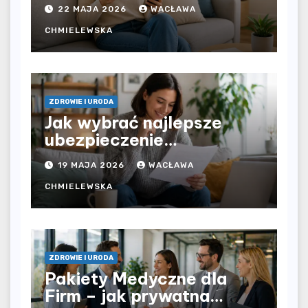
zdrowotnej bez
22 MAJA 2026
WACŁAWA
ograniczeń czasowych –
czy prywatna opieka daje
CHMIELEWSKA
większą swobodę?
ZDROWIE I URODA
Jak wybrać najlepsze
ubezpieczenie
komunikacyjne i uniknąć
19 MAJA 2026
WACŁAWA
kosztownych błędów?
CHMIELEWSKA
ZDROWIE I URODA
Pakiety Medyczne dla
Firm – jak prywatna