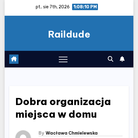
Skip
pt.. sie 7th, 2026
1:08:10 PM
to
content
Raildude
Dobra organizacja
miejsca w domu
By
Wacława Chmielewska