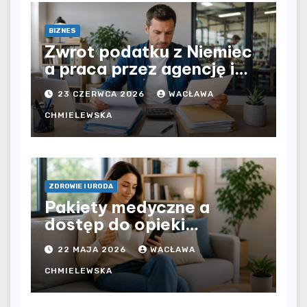
BIZNES
Zwrot podatku z Niemiec
a praca przez agencję i
bezpośrednio u
23 CZERWCA 2026
WACŁAWA
pracodawcy – jak
rozliczyć oba źródła
CHMIELEWSKA
dochodu?
ZDROWIE I URODA
Pakiety medyczne a
dostęp do opieki
zdrowotnej bez
22 MAJA 2026
WACŁAWA
ograniczeń czasowych –
czy prywatna opieka daje
CHMIELEWSKA
większą swobodę?