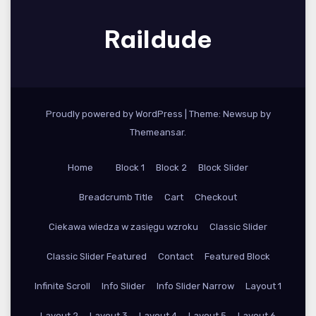
Raildude
Proudly powered by WordPress
|
Theme: Newsup by
Themeansar
.
Home
Block 1
Block 2
Block Slider
Breadcrumb Title
Cart
Checkout
Ciekawa wiedza w zasięgu wzroku
Classic Slider
Classic Slider Featured
Contact
Featured Block
Infinite Scroll
Info Slider
Info Slider Narrow
Layout 1
Layout 2
Layout 3
Layout 4
Layout 5
Layout 6