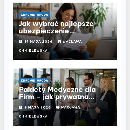
ZDROWIE I URODA
Jak wybrać najlepsze
ubezpieczenie
komunikacyjne i uniknąć
19 MAJA 2026
WACŁAWA
kosztownych błędów?
CHMIELEWSKA
ZDROWIE I URODA
Pakiety Medyczne dla
Firm – jak prywatna
opieka zdrowotna
9 MAJA 2026
WACŁAWA
wpływa na jakość
współpracy w
CHMIELEWSKA
organizacji?