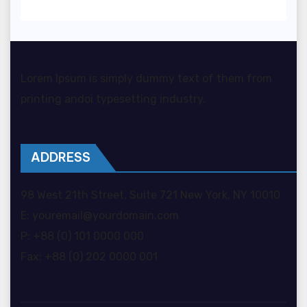
Lorem Ipsum is simply dummy text of them from
printing andoi typesetting industry.
ADDRESS
98 West 21th Street, Suite 721 New York, NY 10010
E: youremail@yourdomain.com
P: +88 (0) 101 0000 000
Fax: +88 (0) 202 0000 001