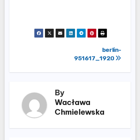
Nawigacja
berlin-
951617_1920
wpisu
By
Wacława
Chmielewska