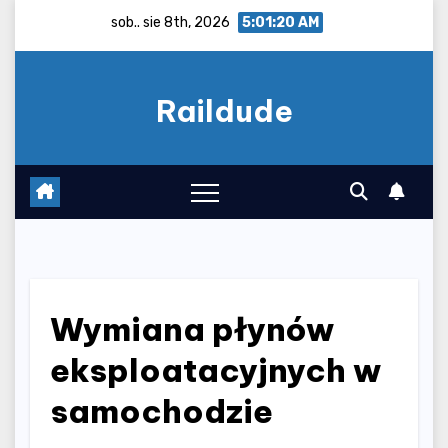
Skip
sob.. sie 8th, 2026
5:01:21 AM
to
content
Raildude
Wymiana płynów
eksploatacyjnych w
samochodzie