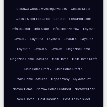
Ciekawa wiedza w zasięgu wzroku
Classic Slider
Classic Slider Featured
Contact
Featured Block
Infinite Scroll
Info Slider
Info Slider Narrow
Layout 1
Layout 2
Layout 3
Layout 4
Layout 5
Layout 6
Layout 7
Layout 8
Layouts
Magazine Home
Magazine Home Featured
Main Home
Main Home Draft
Main Home Draft 2
Main Home Draft 3
Main Home Featured
Mapa strony
My Account
Narrow Home
Narrow Home Featured
Narrow Slider
News Home
Post Carousel
Post Classic Slider