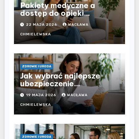
Pakiety medyczne a
dostęp do opieki
zdrowotnej bez
22 MAJA 2026
WACŁAWA
ograniczeń czasowych –
czy prywatna opieka daje
CHMIELEWSKA
większą swobodę?
ZDROWIE I URODA
Jak wybrać najlepsze
ubezpieczenie
komunikacyjne i uniknąć
19 MAJA 2026
WACŁAWA
kosztownych błędów?
CHMIELEWSKA
ZDROWIE I URODA