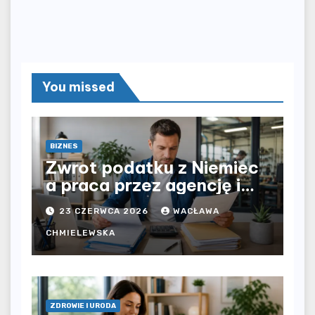
You missed
BIZNES
Zwrot podatku z Niemiec
a praca przez agencję i
bezpośrednio u
23 CZERWCA 2026
WACŁAWA
pracodawcy – jak
rozliczyć oba źródła
CHMIELEWSKA
dochodu?
ZDROWIE I URODA