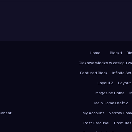
Home
Block 1
Bl
Ciekawa wiedza w zasięgu w
Featured Block
Infinite Scr
Layout 3
Layout
Magazine Home
M
Main Home Draft 2
ansar
.
My Account
Narrow Hom
Post Carousel
Post Class