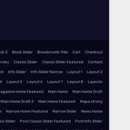
ock 2
Block Slider
Breadcrumb Title
Cart
Checkout
zroku
Classic Slider
Classic Slider Featured
Contact
oll
Info Slider
Info Slider Narrow
Layout 1
Layout 2
 4
Layout 5
Layout 6
Layout 7
Layout 8
Layouts
agazine Home Featured
Main Home
Main Home Draft
Main Home Draft 3
Main Home Featured
Mapa strony
e
Narrow Home Featured
Narrow Slider
News Home
ic Slider
Post Classic Slider Featured
Post Info Slider