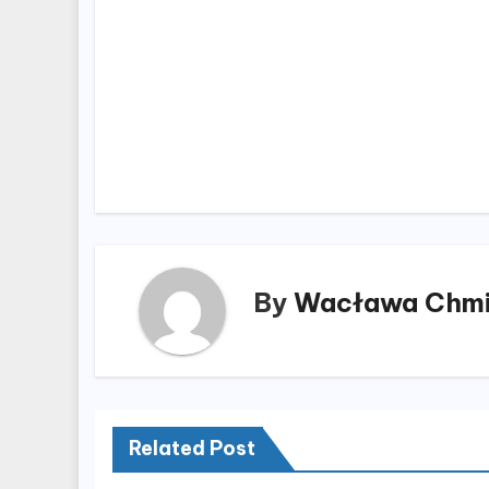
Nawigacja
wpisu
By
Wacława Chmi
Related Post