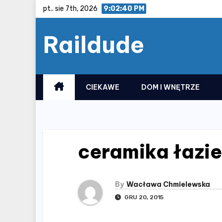
Skip
pt.. sie 7th, 2026
9:02:40 PM
to
Raildude
content
CIEKAWE
DOM I WNĘTRZE
ceramika łazi
By
Wacława Chmielewska
GRU 20, 2015