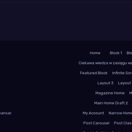
Home
Block 1
Bl
Ciekawa wiedza w zasięgu w
Featured Block
Infinite Scr
Layout 3
Layout
Magazine Home
M
Main Home Draft 2
ansar
.
My Account
Narrow Hom
Post Carousel
Post Class