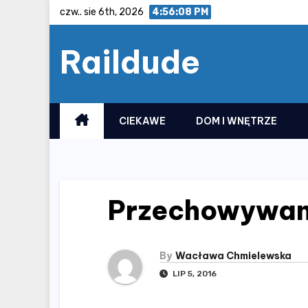
Skip
czw.. sie 6th, 2026
4:56:09 PM
to
Raildude
content
CIEKAWE
DOM I WNĘTRZE
Przechowywan
By
Wacława Chmielewska
LIP 5, 2016