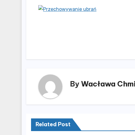
Nawigacja
wpisu
By
Wacława Chmi
Related Post