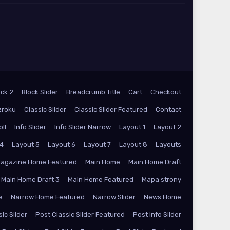
ock 2
Block Slider
Breadcrumb Title
Cart
Checkout
zroku
Classic Slider
Classic Slider Featured
Contact
oll
Info Slider
Info Slider Narrow
Layout 1
Layout 2
 4
Layout 5
Layout 6
Layout 7
Layout 8
Layouts
agazine Home Featured
Main Home
Main Home Draft
Main Home Draft 3
Main Home Featured
Mapa strony
e
Narrow Home Featured
Narrow Slider
News Home
ic Slider
Post Classic Slider Featured
Post Info Slider