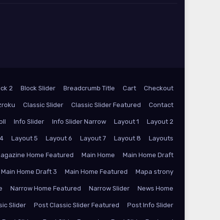
ock 2
Block Slider
Breadcrumb Title
Cart
Checkout
zroku
Classic Slider
Classic Slider Featured
Contact
oll
Info Slider
Info Slider Narrow
Layout 1
Layout 2
 4
Layout 5
Layout 6
Layout 7
Layout 8
Layouts
agazine Home Featured
Main Home
Main Home Draft
Main Home Draft 3
Main Home Featured
Mapa strony
e
Narrow Home Featured
Narrow Slider
News Home
ic Slider
Post Classic Slider Featured
Post Info Slider