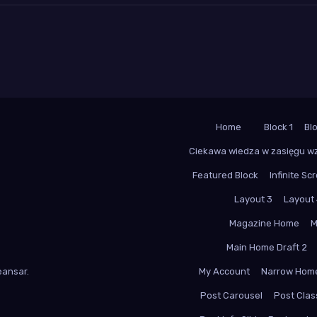
Home
Block 1
Bl
Ciekawa wiedza w zasięgu w
Featured Block
Infinite Scr
Layout 3
Layout
Magazine Home
M
Main Home Draft 2
ansar
.
My Account
Narrow Hom
Post Carousel
Post Class