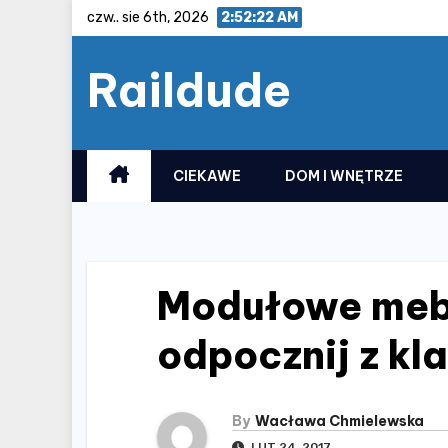
Skip
czw.. sie 6th, 2026
2:52:22 AM
to
Raildude
content
CIEKAWE
DOM I WNĘTRZE
Modułowe mebl
odpocznij z kl
By
Wacława Chmielewska
LUT 24, 2017