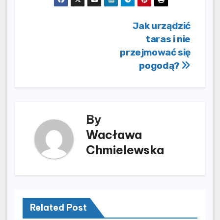
Nawigacja
Jak urządzić
taras i nie
wpisu
przejmować się
pogodą?
By
Wacława
Chmielewska
Related Post