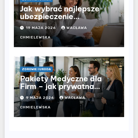
Jak wybrać najlepsze
ubezpieczenie
komunikacyjne i uniknąć
19 MAJA 2026
WACŁAWA
kosztownych błędów?
CHMIELEWSKA
ZDROWIE I URODA
Pakiety Medyczne dla
Firm – jak prywatna
opieka zdrowotna
9 MAJA 2026
WACŁAWA
wpływa na jakość
współpracy w
CHMIELEWSKA
organizacji?