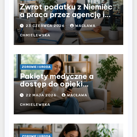
Zwrot podatku z Niemiec
a praca przez agencję i
bezpośrednio u
23 CZERWCA 2026
WACŁAWA
pracodawcy – jak
rozliczyć oba źródła
CHMIELEWSKA
dochodu?
ZDROWIE I URODA
Pakiety medyczne a
dostęp do opieki
zdrowotnej bez
22 MAJA 2026
WACŁAWA
ograniczeń czasowych –
czy prywatna opieka daje
CHMIELEWSKA
większą swobodę?
ZDROWIE I URODA