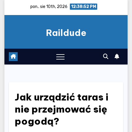
Skip
pon.. sie 10th, 2026
12:38:53 PM
to
content
Raildude
Jak urządzić taras i
nie przejmować się
pogodą?