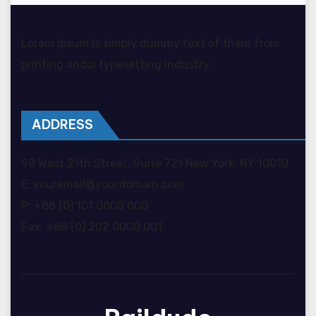
Lorem Ipsum is simply dummy text of them from
printing andoi typesetting industry.
ADDRESS
98 West 21th Street, Suite 721 New York, NY 10010
E: youremail@yourdomain.com
P: +88 (0) 101 0000 000
Fax: +88 (0) 202 0000 001