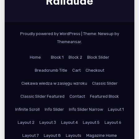
Raildude
Proudly powered by WordPress
|
Theme: Newsup by
Themeansar
.
Home
Block 1
Block 2
Block Slider
Breadcrumb Title
Cart
Checkout
Ciekawa wiedza w zasięgu wzroku
Classic Slider
Classic Slider Featured
Contact
Featured Block
Infinite Scroll
Info Slider
Info Slider Narrow
Layout 1
Layout 2
Layout 3
Layout 4
Layout 5
Layout 6
Layout 7
Layout 8
Layouts
Magazine Home