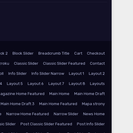
ock 2
Block Slider
Breadcrumb Title
Cart
Checkout
zroku
Classic Slider
Classic Slider Featured
Contact
oll
Info Slider
Info Slider Narrow
Layout 1
Layout 2
 4
Layout 5
Layout 6
Layout 7
Layout 8
Layouts
agazine Home Featured
Main Home
Main Home Draft
Main Home Draft 3
Main Home Featured
Mapa strony
e
Narrow Home Featured
Narrow Slider
News Home
ic Slider
Post Classic Slider Featured
Post Info Slider