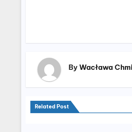
Nawigacja
wpisu
By
Wacława Chmi
Related Post