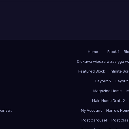
Home
Block 1
Bl
Ciekawa wiedza w zasięgu w
Featured Block
Infinite Scr
Layout 3
Layout
Magazine Home
M
Main Home Draft 2
ansar
.
My Account
Narrow Hom
Post Carousel
Post Class