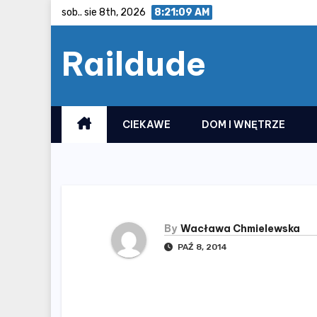
Skip
sob.. sie 8th, 2026
8:21:09 AM
to
Raildude
content
CIEKAWE
DOM I WNĘTRZE
By
Wacława Chmielewska
PAŹ 8, 2014