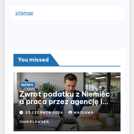
sitemap
You missed
BIZNES
Zwrot podatku z Niemiec
a praca przez agencję i
bezpośrednio u
23 CZERWCA 2026
WACŁAWA
pracodawcy – jak
rozliczyć oba źródła
CHMIELEWSKA
dochodu?