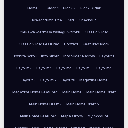
Home
Block 1
Block 2
Block Slider
Breadcrumb Title
Cart
Checkout
Ciekawa wiedza w zasięgu wzroku
Classic Slider
Classic Slider Featured
Contact
Featured Block
Infinite Scroll
Info Slider
Info Slider Narrow
Layout 1
Layout 2
Layout 3
Layout 4
Layout 5
Layout 6
Layout 7
Layout 8
Layouts
Magazine Home
Magazine Home Featured
Main Home
Main Home Draft
Main Home Draft 2
Main Home Draft 3
Main Home Featured
Mapa strony
My Account