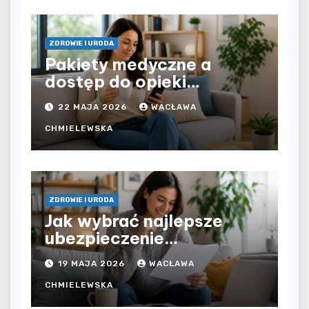
ZDROWIE I URODA
Pakiety medyczne a
dostęp do opieki
zdrowotnej bez
22 MAJA 2026
WACŁAWA
ograniczeń czasowych –
czy prywatna opieka daje
CHMIELEWSKA
większą swobodę?
ZDROWIE I URODA
Jak wybrać najlepsze
ubezpieczenie
komunikacyjne i uniknąć
19 MAJA 2026
WACŁAWA
kosztownych błędów?
CHMIELEWSKA