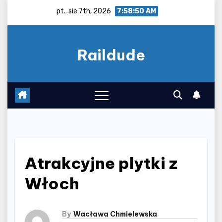
Skip
pt.. sie 7th, 2026
7:58:51 AM
to
content
Raildude
Atrakcyjne plytki z
Włoch
By
Wacława Chmielewska