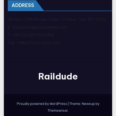
ADDRESS
98 West 21th Street, Suite 721 New York, NY 10010
E: youremail@yourdomain.com
P: +88 (0) 101 0000 000
Fax: +88 (0) 202 0000 001
Raildude
Proudly powered by WordPress
|
Theme: Newsup by
Themeansar
.