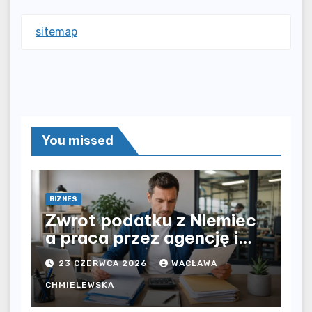
sitemap
You missed
BIZNES
Zwrot podatku z Niemiec
a praca przez agencję i
bezpośrednio u
23 CZERWCA 2026
WACŁAWA
pracodawcy – jak
rozliczyć oba źródła
CHMIELEWSKA
dochodu?