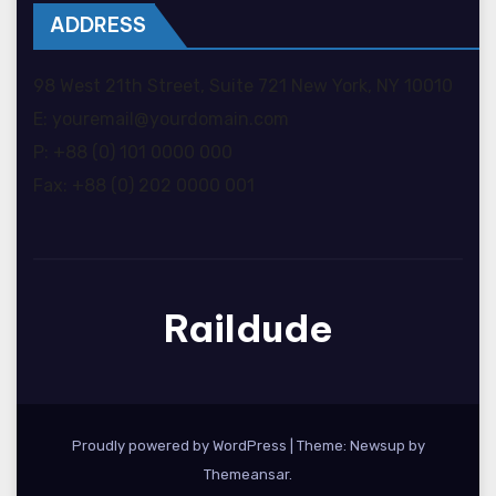
ADDRESS
98 West 21th Street, Suite 721 New York, NY 10010
E: youremail@yourdomain.com
P: +88 (0) 101 0000 000
Fax: +88 (0) 202 0000 001
Raildude
Proudly powered by WordPress
|
Theme: Newsup by
Themeansar
.