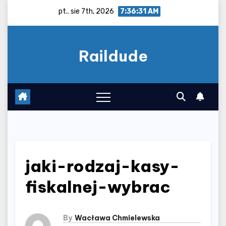
Skip
pt.. sie 7th, 2026
7:36:32 AM
to
content
Raildude
jaki-rodzaj-kasy-
fiskalnej-wybrac
By
Wacława Chmielewska