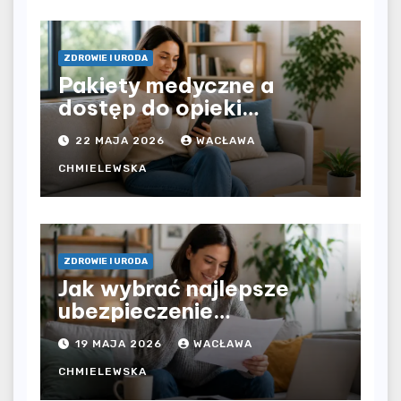
ZDROWIE I URODA
Pakiety medyczne a
dostęp do opieki
zdrowotnej bez
22 MAJA 2026
WACŁAWA
ograniczeń czasowych –
czy prywatna opieka daje
CHMIELEWSKA
większą swobodę?
ZDROWIE I URODA
Jak wybrać najlepsze
ubezpieczenie
komunikacyjne i uniknąć
19 MAJA 2026
WACŁAWA
kosztownych błędów?
CHMIELEWSKA