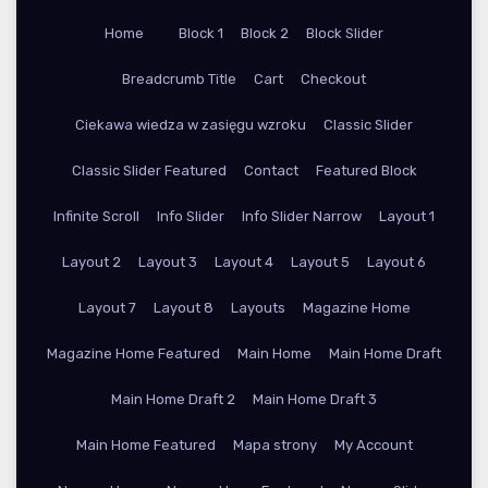
Home
Block 1
Block 2
Block Slider
Breadcrumb Title
Cart
Checkout
Ciekawa wiedza w zasięgu wzroku
Classic Slider
Classic Slider Featured
Contact
Featured Block
Infinite Scroll
Info Slider
Info Slider Narrow
Layout 1
Layout 2
Layout 3
Layout 4
Layout 5
Layout 6
Layout 7
Layout 8
Layouts
Magazine Home
Magazine Home Featured
Main Home
Main Home Draft
Main Home Draft 2
Main Home Draft 3
Main Home Featured
Mapa strony
My Account