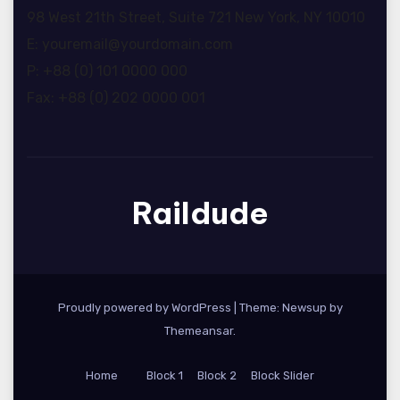
98 West 21th Street, Suite 721 New York, NY 10010
E: youremail@yourdomain.com
P: +88 (0) 101 0000 000
Fax: +88 (0) 202 0000 001
Raildude
Proudly powered by WordPress
|
Theme: Newsup by
Themeansar
.
Home
Block 1
Block 2
Block Slider