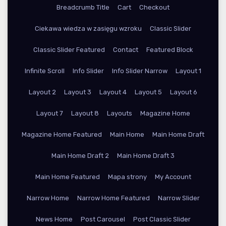
Breadcrumb Title
Cart
Checkout
Ciekawa wiedza w zasięgu wzroku
Classic Slider
Classic Slider Featured
Contact
Featured Block
Infinite Scroll
Info Slider
Info Slider Narrow
Layout 1
Layout 2
Layout 3
Layout 4
Layout 5
Layout 6
Layout 7
Layout 8
Layouts
Magazine Home
Magazine Home Featured
Main Home
Main Home Draft
Main Home Draft 2
Main Home Draft 3
Main Home Featured
Mapa strony
My Account
Narrow Home
Narrow Home Featured
Narrow Slider
News Home
Post Carousel
Post Classic Slider