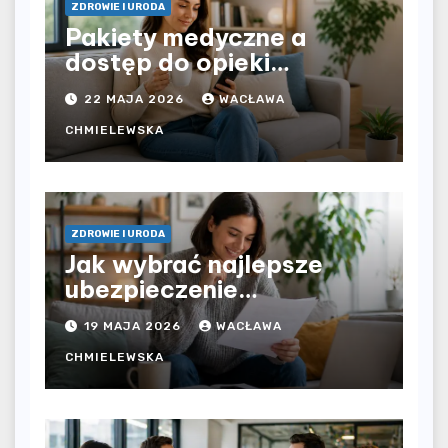
ZDROWIE I URODA
Pakiety medyczne a
dostęp do opieki
zdrowotnej bez
22 MAJA 2026
WACŁAWA
ograniczeń czasowych –
czy prywatna opieka daje
CHMIELEWSKA
większą swobodę?
ZDROWIE I URODA
Jak wybrać najlepsze
ubezpieczenie
komunikacyjne i uniknąć
19 MAJA 2026
WACŁAWA
kosztownych błędów?
CHMIELEWSKA