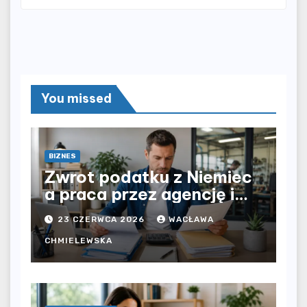
You missed
BIZNES
Zwrot podatku z Niemiec
a praca przez agencję i
bezpośrednio u
23 CZERWCA 2026
WACŁAWA
pracodawcy – jak
rozliczyć oba źródła
CHMIELEWSKA
dochodu?