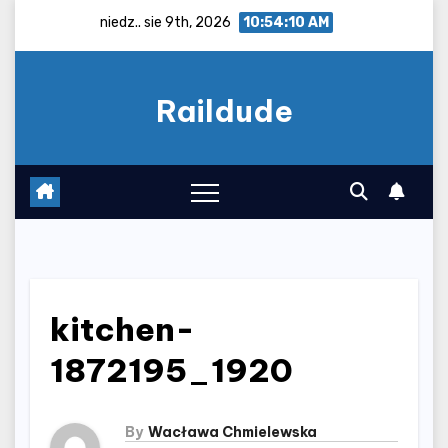
Skip
niedz.. sie 9th, 2026
10:54:11 AM
to
content
Raildude
kitchen-
1872195_1920
By
Wacława Chmielewska