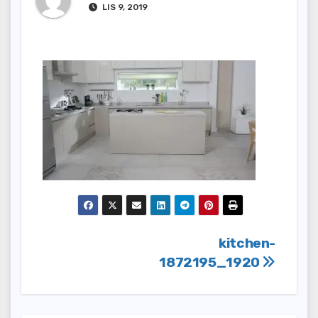
LIS 9, 2019
Nawigacja
kitchen-
1872195_1920
wpisu