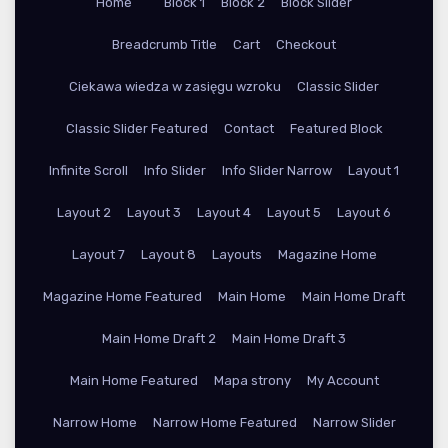
Home
Block 1
Block 2
Block Slider
Breadcrumb Title
Cart
Checkout
Ciekawa wiedza w zasięgu wzroku
Classic Slider
Classic Slider Featured
Contact
Featured Block
Infinite Scroll
Info Slider
Info Slider Narrow
Layout 1
Layout 2
Layout 3
Layout 4
Layout 5
Layout 6
Layout 7
Layout 8
Layouts
Magazine Home
Magazine Home Featured
Main Home
Main Home Draft
Main Home Draft 2
Main Home Draft 3
Main Home Featured
Mapa strony
My Account
Narrow Home
Narrow Home Featured
Narrow Slider