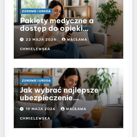
ZDROWIE I URODA
Pakiety medyczne a
dostęp do opieki
zdrowotnej bez
22 MAJA 2026
WACŁAWA
ograniczeń czasowych –
czy prywatna opieka daje
CHMIELEWSKA
większą swobodę?
ZDROWIE I URODA
Jak wybrać najlepsze
ubezpieczenie
komunikacyjne i uniknąć
19 MAJA 2026
WACŁAWA
kosztownych błędów?
CHMIELEWSKA