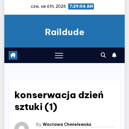
Skip
czw.. sie 6th, 2026
7:29:04 AM
to
content
Raildude
konserwacja dzień
sztuki (1)
By
Wacława Chmielewska