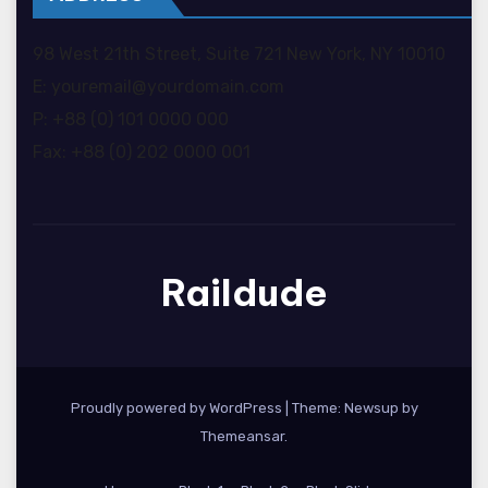
98 West 21th Street, Suite 721 New York, NY 10010
E: youremail@yourdomain.com
P: +88 (0) 101 0000 000
Fax: +88 (0) 202 0000 001
Raildude
Proudly powered by WordPress
|
Theme: Newsup by
Themeansar
.