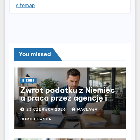
sitemap
You missed
BIZNES
Zwrot podatku z Niemiec
a praca przez agencję i
bezpośrednio u
23 CZERWCA 2026
WACŁAWA
pracodawcy – jak
rozliczyć oba źródła
CHMIELEWSKA
dochodu?