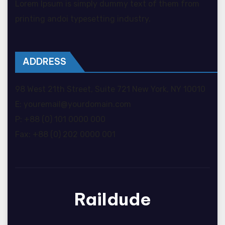
Lorem Ipsum is simply dummy text of them from
printing andoi typesetting industry.
ADDRESS
98 West 21th Street, Suite 721 New York, NY 10010
E: youremail@yourdomain.com
P: +88 (0) 101 0000 000
Fax: +88 (0) 202 0000 001
Raildude