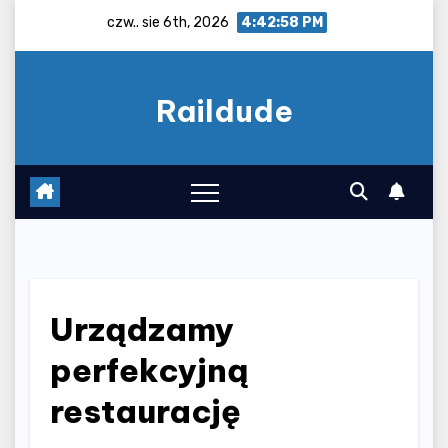
Skip
czw.. sie 6th, 2026
4:42:59 PM
to
content
Raildude
Urządzamy
perfekcyjną
restaurację