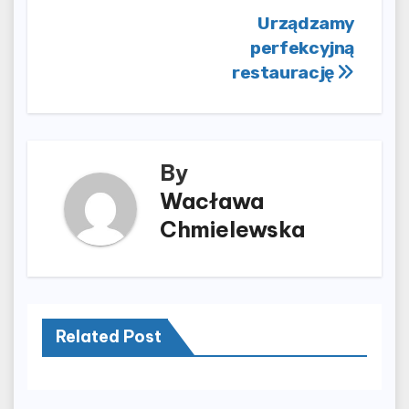
Nawigacja
Urządzamy
perfekcyjną
wpisu
restaurację
By
Wacława
Chmielewska
Related Post