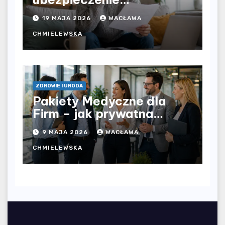
komunikacyjne i uniknąć
19 MAJA 2026
WACŁAWA
kosztownych błędów?
CHMIELEWSKA
ZDROWIE I URODA
Pakiety Medyczne dla
Firm – jak prywatna
opieka zdrowotna
9 MAJA 2026
WACŁAWA
wpływa na jakość
współpracy w
CHMIELEWSKA
organizacji?