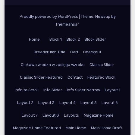
Proudly powered by WordPress
|
Theme: Newsup by
Themeansar
.
Home
Block 1
Block 2
Block Slider
Breadcrumb Title
Cart
Checkout
Ciekawa wiedza w zasięgu wzroku
Classic Slider
Classic Slider Featured
Contact
Featured Block
Infinite Scroll
Info Slider
Info Slider Narrow
Layout 1
Layout 2
Layout 3
Layout 4
Layout 5
Layout 6
Layout 7
Layout 8
Layouts
Magazine Home
Magazine Home Featured
Main Home
Main Home Draft