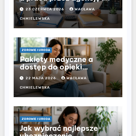
bezpośrednio u
23 CZERWCA 2026
WACŁAWA
pracodawcy – jak
rozliczyć oba źródła
CHMIELEWSKA
dochodu?
ZDROWIE I URODA
Pakiety medyczne a
dostęp do opieki
zdrowotnej bez
22 MAJA 2026
WACŁAWA
ograniczeń czasowych –
czy prywatna opieka daje
CHMIELEWSKA
większą swobodę?
ZDROWIE I URODA
Jak wybrać najlepsze
ubezpieczenie