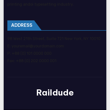
printing andoi typesetting industry.
ADDRESS
98 West 21th Street, Suite 721 New York, NY 10010
E: youremail@yourdomain.com
P: +88 (0) 101 0000 000
Fax: +88 (0) 202 0000 001
Raildude