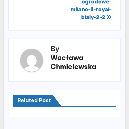
ogrodowe-
wpisu
milano-ii-royal-
bialy-2-2
By
Wacława
Chmielewska
Related Post