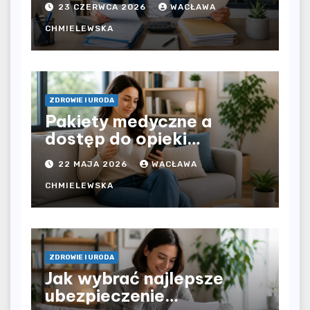
23 CZERWCA 2026
WACŁAWA
pracodawcy – jak
rozliczyć oba źródła
CHMIELEWSKA
dochodu?
ZDROWIE I URODA
Pakiety medyczne a
dostęp do opieki
zdrowotnej bez
22 MAJA 2026
WACŁAWA
ograniczeń czasowych –
czy prywatna opieka daje
CHMIELEWSKA
większą swobodę?
ZDROWIE I URODA
Jak wybrać najlepsze
ubezpieczenie