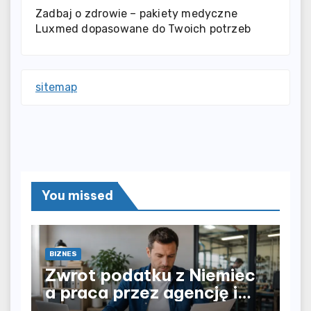
Zadbaj o zdrowie – pakiety medyczne
Luxmed dopasowane do Twoich potrzeb
sitemap
You missed
BIZNES
Zwrot podatku z Niemiec
a praca przez agencję i
bezpośrednio u