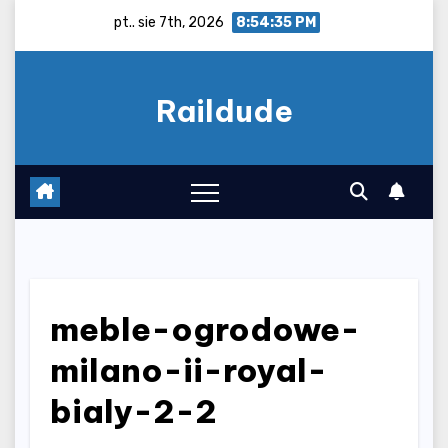
Skip
pt.. sie 7th, 2026
8:54:35 PM
to
content
Raildude
meble-ogrodowe-
milano-ii-royal-
bialy-2-2