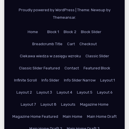
Proudly powered by WordPress
|
Theme: Newsup by
Themeansar
.
Home
Block 1
Block 2
Block Slider
Breadcrumb Title
Cart
Checkout
Ciekawa wiedza w zasięgu wzroku
Classic Slider
Classic Slider Featured
Contact
Featured Block
Infinite Scroll
Info Slider
Info Slider Narrow
Layout 1
Layout 2
Layout 3
Layout 4
Layout 5
Layout 6
Layout 7
Layout 8
Layouts
Magazine Home
Magazine Home Featured
Main Home
Main Home Draft
Main Home Draft 2
Main Home Draft 3