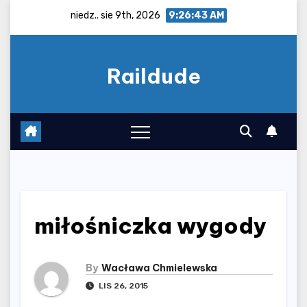
Skip
niedz.. sie 9th, 2026
9:26:43 AM
to
content
Raildude
miłośniczka wygody
By
Wacława Chmielewska
LIS 26, 2015