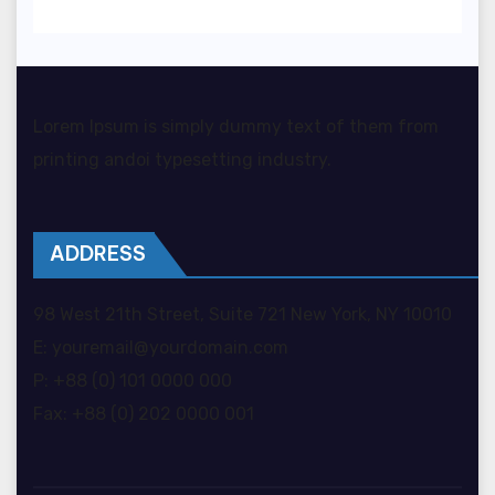
Lorem Ipsum is simply dummy text of them from
printing andoi typesetting industry.
ADDRESS
98 West 21th Street, Suite 721 New York, NY 10010
E: youremail@yourdomain.com
P: +88 (0) 101 0000 000
Fax: +88 (0) 202 0000 001