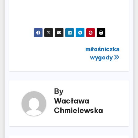
Nawigacja
miłośniczka
wygody
wpisu
By
Wacława
Chmielewska