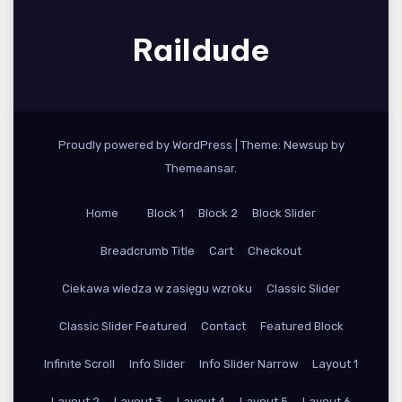
Raildude
Proudly powered by WordPress
|
Theme: Newsup by
Themeansar
.
Home
Block 1
Block 2
Block Slider
Breadcrumb Title
Cart
Checkout
Ciekawa wiedza w zasięgu wzroku
Classic Slider
Classic Slider Featured
Contact
Featured Block
Infinite Scroll
Info Slider
Info Slider Narrow
Layout 1
Layout 2
Layout 3
Layout 4
Layout 5
Layout 6