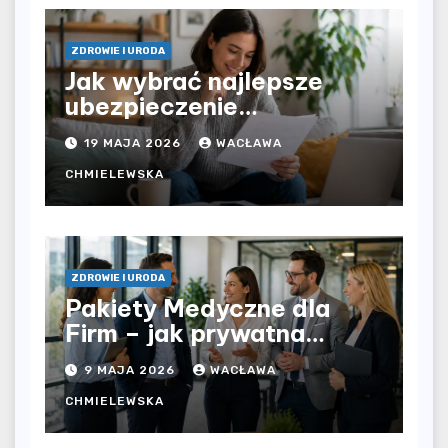
ZDROWIE I URODA
Jak wybrać najlepsze
ubezpieczenie
komunikacyjne i uniknąć
19 MAJA 2026
WACŁAWA
kosztownych błędów?
CHMIELEWSKA
ZDROWIE I URODA
Pakiety Medyczne dla
Firm – jak prywatna
opieka zdrowotna
9 MAJA 2026
WACŁAWA
wpływa na jakość
współpracy w
CHMIELEWSKA
organizacji?