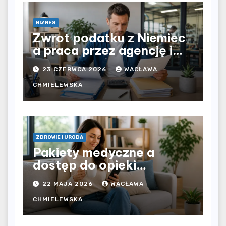
BIZNES
Zwrot podatku z Niemiec
a praca przez agencję i
bezpośrednio u
23 CZERWCA 2026
WACŁAWA
pracodawcy – jak
rozliczyć oba źródła
CHMIELEWSKA
dochodu?
ZDROWIE I URODA
Pakiety medyczne a
dostęp do opieki
zdrowotnej bez
22 MAJA 2026
WACŁAWA
ograniczeń czasowych –
czy prywatna opieka daje
CHMIELEWSKA
większą swobodę?