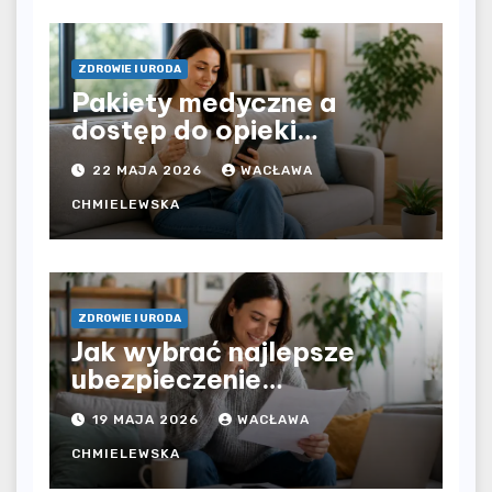
ZDROWIE I URODA
Pakiety medyczne a
dostęp do opieki
zdrowotnej bez
22 MAJA 2026
WACŁAWA
ograniczeń czasowych –
czy prywatna opieka daje
CHMIELEWSKA
większą swobodę?
ZDROWIE I URODA
Jak wybrać najlepsze
ubezpieczenie
komunikacyjne i uniknąć
19 MAJA 2026
WACŁAWA
kosztownych błędów?
CHMIELEWSKA