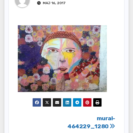
MAJ 16, 2017
Nawigacja
mural-
464229_1280
wpisu