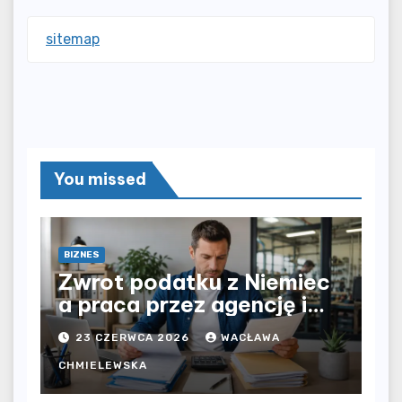
sitemap
You missed
BIZNES
Zwrot podatku z Niemiec
a praca przez agencję i
bezpośrednio u
23 CZERWCA 2026
WACŁAWA
pracodawcy – jak
rozliczyć oba źródła
CHMIELEWSKA
dochodu?