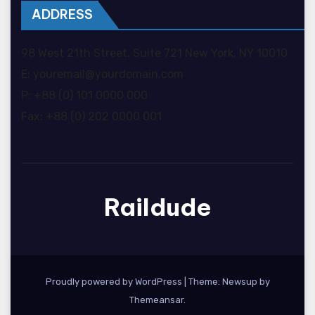
ADDRESS
98 West 21th Street, Suite 721 New York, NY 10010
E: youremail@yourdomain.com
P: +88 (0) 101 0000 000
Fax: +88 (0) 202 0000 001
Raildude
Proudly powered by WordPress
|
Theme: Newsup by
Themeansar
.