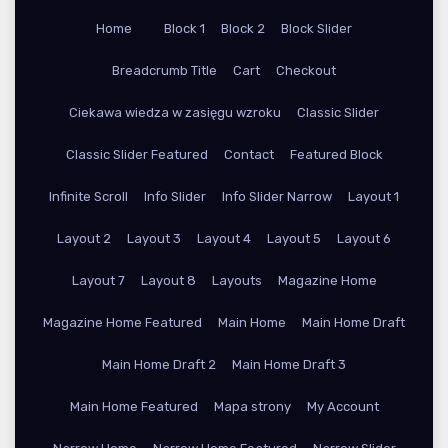
Home
Block 1
Block 2
Block Slider
Breadcrumb Title
Cart
Checkout
Ciekawa wiedza w zasięgu wzroku
Classic Slider
Classic Slider Featured
Contact
Featured Block
Infinite Scroll
Info Slider
Info Slider Narrow
Layout 1
Layout 2
Layout 3
Layout 4
Layout 5
Layout 6
Layout 7
Layout 8
Layouts
Magazine Home
Magazine Home Featured
Main Home
Main Home Draft
Main Home Draft 2
Main Home Draft 3
Main Home Featured
Mapa strony
My Account