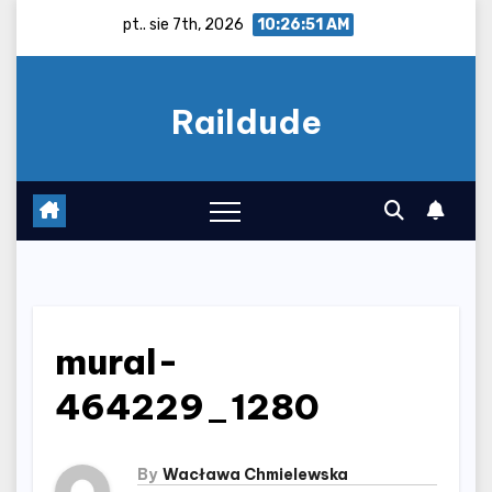
Skip
pt.. sie 7th, 2026
10:26:52 AM
to
content
Raildude
mural-
464229_1280
By
Wacława Chmielewska