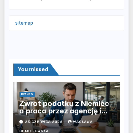
sitemap
You missed
BIZNES
Zwrot podatku z Niemiec
a praca przez agencję i
bezpośrednio u
23 CZERWCA 2026
WACŁAWA
pracodawcy – jak
CHMIELEWSKA