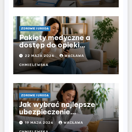
rozliczyć oba źródła
dochodu?
ZDROWIE I URODA
Pakiety medyczne a
dostęp do opieki
zdrowotnej bez
22 MAJA 2026
WACŁAWA
ograniczeń czasowych –
czy prywatna opieka daje
CHMIELEWSKA
większą swobodę?
ZDROWIE I URODA
Jak wybrać najlepsze
ubezpieczenie
komunikacyjne i uniknąć
19 MAJA 2026
WACŁAWA
kosztownych błędów?
CHMIELEWSKA