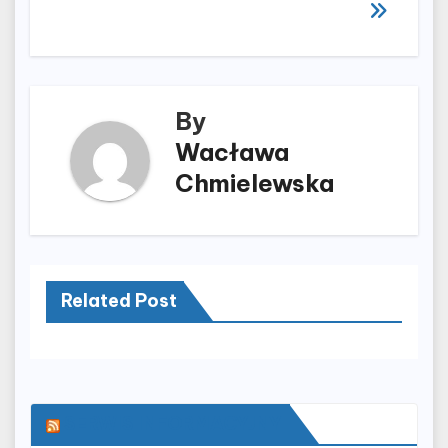
wpisu
By
Wacława
Chmielewska
Related Post
SERWIS INFORMACYJNY