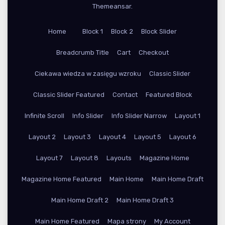
Themeansar
.
Home
Block 1
Block 2
Block Slider
Breadcrumb Title
Cart
Checkout
Ciekawa wiedza w zasięgu wzroku
Classic Slider
Classic Slider Featured
Contact
Featured Block
Infinite Scroll
Info Slider
Info Slider Narrow
Layout 1
Layout 2
Layout 3
Layout 4
Layout 5
Layout 6
Layout 7
Layout 8
Layouts
Magazine Home
Magazine Home Featured
Main Home
Main Home Draft
Main Home Draft 2
Main Home Draft 3
Main Home Featured
Mapa strony
My Account