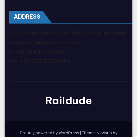
ADDRESS
98 West 21th Street, Suite 721 New York, NY 10010
E: youremail@yourdomain.com
P: +88 (0) 101 0000 000
Fax: +88 (0) 202 0000 001
Raildude
Proudly powered by WordPress
|
Theme: Newsup by