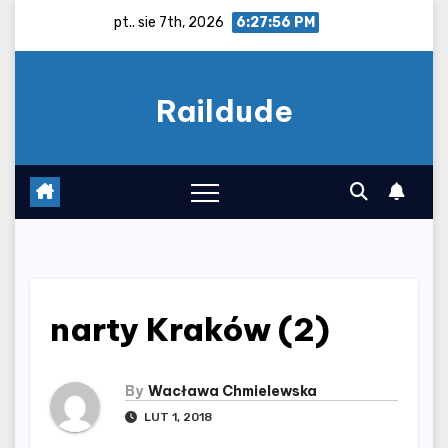
Skip
pt.. sie 7th, 2026
6:27:57 PM
to
content
Raildude
narty Kraków (2)
By
Wacława Chmielewska
LUT 1, 2018