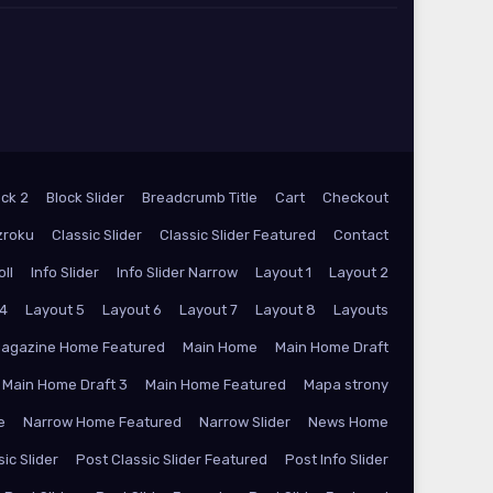
ock 2
Block Slider
Breadcrumb Title
Cart
Checkout
zroku
Classic Slider
Classic Slider Featured
Contact
oll
Info Slider
Info Slider Narrow
Layout 1
Layout 2
 4
Layout 5
Layout 6
Layout 7
Layout 8
Layouts
agazine Home Featured
Main Home
Main Home Draft
Main Home Draft 3
Main Home Featured
Mapa strony
e
Narrow Home Featured
Narrow Slider
News Home
ic Slider
Post Classic Slider Featured
Post Info Slider