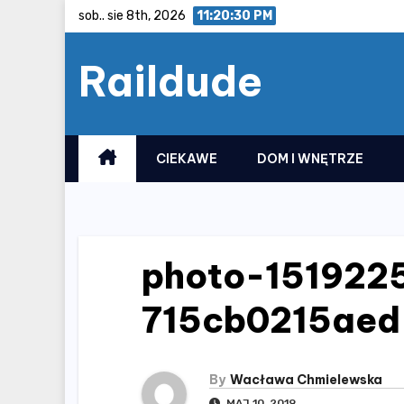
Skip
sob.. sie 8th, 2026
11:20:30 PM
to
Raildude
content
CIEKAWE
DOM I WNĘTRZE
photo-151922
715cb0215aed
By
Wacława Chmielewska
MAJ 10, 2019