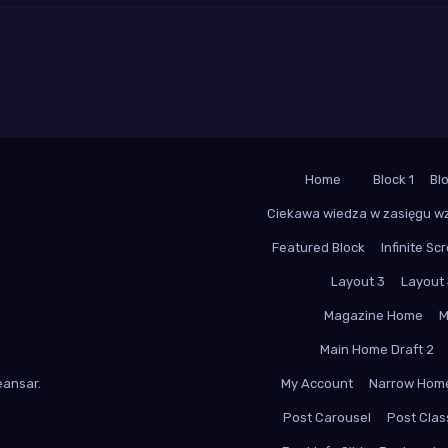
Home
Block 1
Bl
Ciekawa wiedza w zasięgu w
Featured Block
Infinite Scr
Layout 3
Layout
Magazine Home
M
Main Home Draft 2
ansar
.
My Account
Narrow Hom
Post Carousel
Post Class