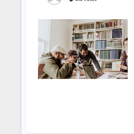
Nawigacja
wpisu