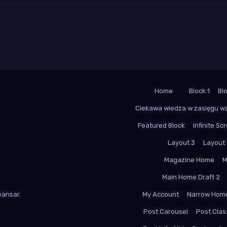
Home
Block 1
Bl
Ciekawa wiedza w zasięgu w
Featured Block
Infinite Scr
Layout 3
Layout
Magazine Home
M
Main Home Draft 2
ansar
.
My Account
Narrow Hom
Post Carousel
Post Class