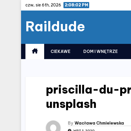
Skip
czw.. sie 6th, 2026
2:08:02 PM
to
Raildude
content
CIEKAWE
DOM I WNĘTRZE
priscilla-du-
unsplash
By
Wacława Chmielewska
WRZ 1, 2020