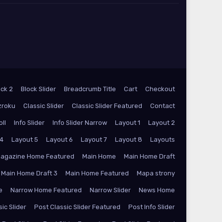
ock 2
Block Slider
Breadcrumb Title
Cart
Checkout
zroku
Classic Slider
Classic Slider Featured
Contact
oll
Info Slider
Info Slider Narrow
Layout 1
Layout 2
 4
Layout 5
Layout 6
Layout 7
Layout 8
Layouts
agazine Home Featured
Main Home
Main Home Draft
Main Home Draft 3
Main Home Featured
Mapa strony
e
Narrow Home Featured
Narrow Slider
News Home
ic Slider
Post Classic Slider Featured
Post Info Slider