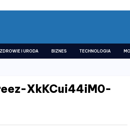
ZDROWIE I URODA
BIZNES
TECHNOLOGIA
MO
preez-XkKCui44iM0-