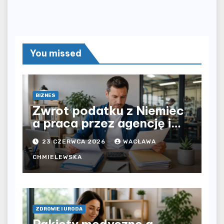
You missed
BIZNES
Zwrot podatku z Niemiec
a praca przez agencję i
bezpośrednio u
23 CZERWCA 2026
WACŁAWA
pracodawcy – jak
rozliczyć oba źródła
CHMIELEWSKA
dochodu?
ZDROWIE I URODA