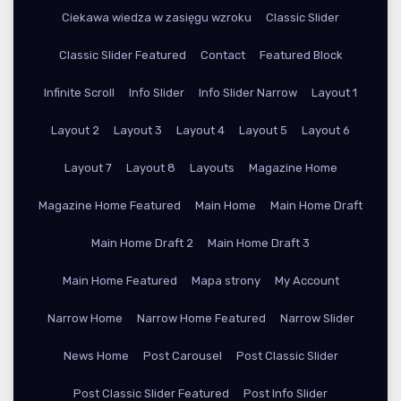
Ciekawa wiedza w zasięgu wzroku
Classic Slider
Classic Slider Featured
Contact
Featured Block
Infinite Scroll
Info Slider
Info Slider Narrow
Layout 1
Layout 2
Layout 3
Layout 4
Layout 5
Layout 6
Layout 7
Layout 8
Layouts
Magazine Home
Magazine Home Featured
Main Home
Main Home Draft
Main Home Draft 2
Main Home Draft 3
Main Home Featured
Mapa strony
My Account
Narrow Home
Narrow Home Featured
Narrow Slider
News Home
Post Carousel
Post Classic Slider
Post Classic Slider Featured
Post Info Slider