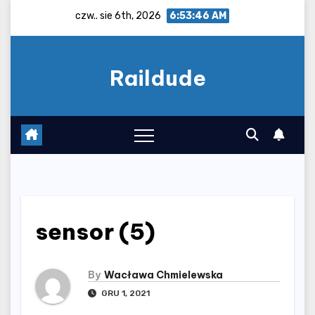
Skip
czw.. sie 6th, 2026
6:53:46 AM
to
content
Raildude
sensor (5)
By
Wacława Chmielewska
GRU 1, 2021