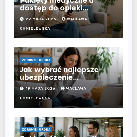
Pakiety medyczne a
dostęp do opieki
zdrowotnej bez
22 MAJA 2026
WACŁAWA
ograniczeń czasowych –
czy prywatna opieka daje
CHMIELEWSKA
większą swobodę?
ZDROWIE I URODA
Jak wybrać najlepsze
ubezpieczenie
komunikacyjne i uniknąć
19 MAJA 2026
WACŁAWA
kosztownych błędów?
CHMIELEWSKA
ZDROWIE I URODA