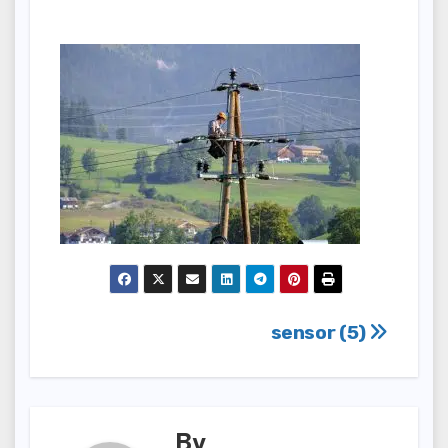
Nawigacja
sensor (5)
wpisu
By