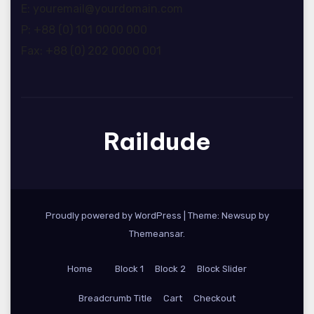
E: youremail@yourdomain.com
P: +88 (0) 101 0000 000
Fax: +88 (0) 202 0000 001
Raildude
Proudly powered by WordPress
|
Theme: Newsup by
Themeansar
.
Home
Block 1
Block 2
Block Slider
Breadcrumb Title
Cart
Checkout