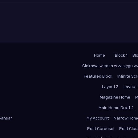
Home
Block 1
Bl
Ciekawa wiedza w zasięgu w
Featured Block
Infinite Scr
Layout 3
Layout
Magazine Home
M
Main Home Draft 2
ansar
.
My Account
Narrow Hom
Post Carousel
Post Class