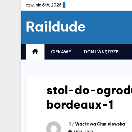
Skip
czw.. sie 6th, 2026
to
Raildude
content
CIEKAWE
DOM I WNĘTRZE
stol-do-ogrod
bordeaux-1
By
Wacława Chmielewska
LIP 5, 2019