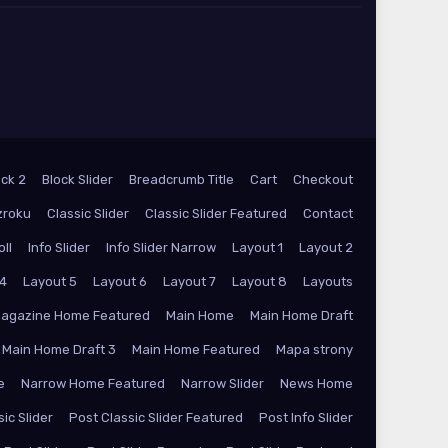
ock 2
Block Slider
Breadcrumb Title
Cart
Checkout
zroku
Classic Slider
Classic Slider Featured
Contact
oll
Info Slider
Info Slider Narrow
Layout 1
Layout 2
 4
Layout 5
Layout 6
Layout 7
Layout 8
Layouts
agazine Home Featured
Main Home
Main Home Draft
Main Home Draft 3
Main Home Featured
Mapa strony
e
Narrow Home Featured
Narrow Slider
News Home
ic Slider
Post Classic Slider Featured
Post Info Slider