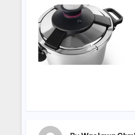
Nawigacja
wpisu