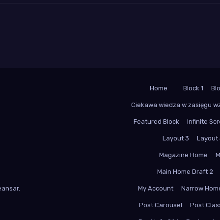
Home
Block 1
Bl
Ciekawa wiedza w zasięgu w
Featured Block
Infinite Scr
Layout 3
Layout
Magazine Home
M
Main Home Draft 2
ansar
.
My Account
Narrow Hom
Post Carousel
Post Class