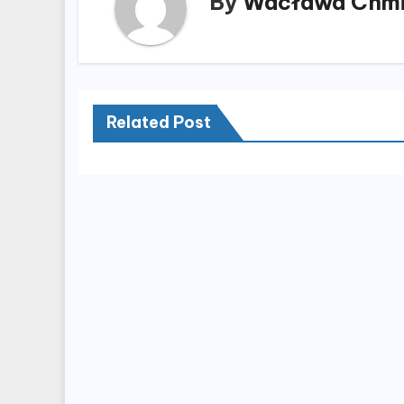
By
Wacława Chmi
Related Post