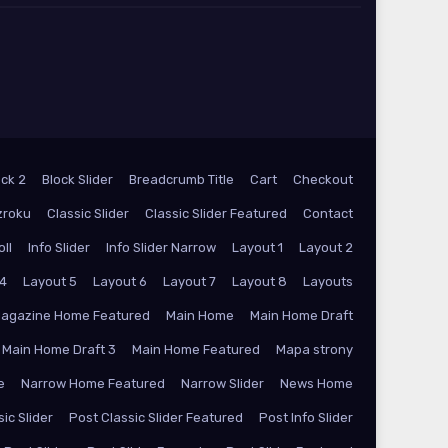
ock 2
Block Slider
Breadcrumb Title
Cart
Checkout
zroku
Classic Slider
Classic Slider Featured
Contact
oll
Info Slider
Info Slider Narrow
Layout 1
Layout 2
 4
Layout 5
Layout 6
Layout 7
Layout 8
Layouts
agazine Home Featured
Main Home
Main Home Draft
Main Home Draft 3
Main Home Featured
Mapa strony
e
Narrow Home Featured
Narrow Slider
News Home
ic Slider
Post Classic Slider Featured
Post Info Slider