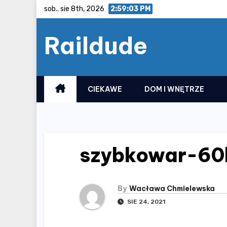
Skip
sob.. sie 8th, 2026
2:59:04 PM
to
Raildude
content
CIEKAWE
DOM I WNĘTRZE
szybkowar-60
By
Wacława Chmielewska
SIE 24, 2021