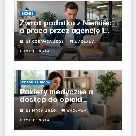
BIZNES
Zwrot podatku z Niemiec
a praca przez agencję i
bezpośrednio u
23 CZERWCA 2026
WACŁAWA
pracodawcy – jak
rozliczyć oba źródła
CHMIELEWSKA
dochodu?
ZDROWIE I URODA
Pakiety medyczne a
dostęp do opieki
zdrowotnej bez
22 MAJA 2026
WACŁAWA
ograniczeń czasowych –
czy prywatna opieka daje
CHMIELEWSKA
większą swobodę?