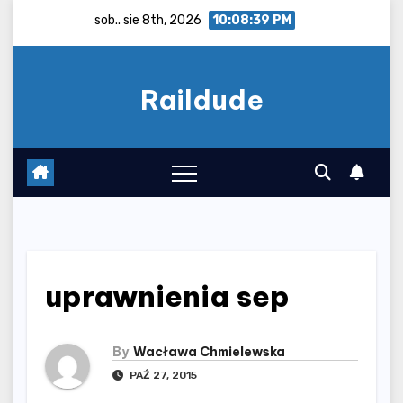
Skip
sob.. sie 8th, 2026
10:08:40 PM
to
content
Raildude
uprawnienia sep
By
Wacława Chmielewska
PAŹ 27, 2015