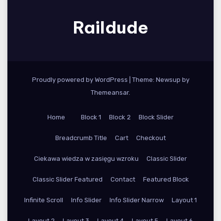
Raildude
Proudly powered by WordPress
|
Theme: Newsup by
Themeansar
.
Home
Block 1
Block 2
Block Slider
Breadcrumb Title
Cart
Checkout
Ciekawa wiedza w zasięgu wzroku
Classic Slider
Classic Slider Featured
Contact
Featured Block
Infinite Scroll
Info Slider
Info Slider Narrow
Layout 1
Layout 2
Layout 3
Layout 4
Layout 5
Layout 6