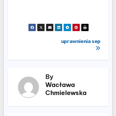
Nawigacja
uprawnienia sep
wpisu
By
Wacława
Chmielewska