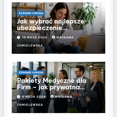
ZDROWIE I URODA
Jak wybrać najlepsze
ubezpieczenie
komunikacyjne i uniknąć
19 MAJA 2026
WACŁAWA
kosztownych błędów?
CHMIELEWSKA
ZDROWIE I URODA
Pakiety Medyczne dla
Firm – jak prywatna
opieka zdrowotna
9 MAJA 2026
WACŁAWA
wpływa na jakość
współpracy w
CHMIELEWSKA
organizacji?