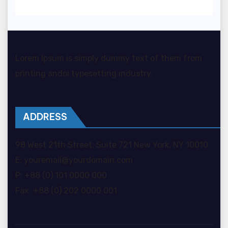
Lorem Ipsum is simply dummy text of them from
printing andoi typesetting industry.
ADDRESS
98 West 21th Street, Suite 721 New York, NY 10010
E: youremail@yourdomain.com
P: +88 (0) 101 0000 000
Fax: +88 (0) 202 0000 001