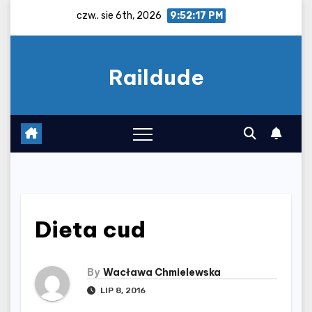
Skip
czw.. sie 6th, 2026
9:52:18 PM
to
content
Raildude
Dieta cud
By
Wacława Chmielewska
LIP 8, 2016