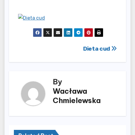
Nawigacja
Dieta cud
wpisu
By
Wacława
Chmielewska