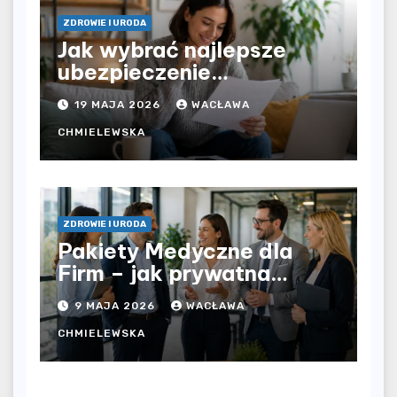
ZDROWIE I URODA
Jak wybrać najlepsze
ubezpieczenie
komunikacyjne i uniknąć
19 MAJA 2026
WACŁAWA
kosztownych błędów?
CHMIELEWSKA
ZDROWIE I URODA
Pakiety Medyczne dla
Firm – jak prywatna
opieka zdrowotna
9 MAJA 2026
WACŁAWA
wpływa na jakość
współpracy w
CHMIELEWSKA
organizacji?