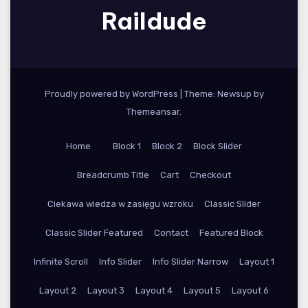
Raildude
Proudly powered by WordPress
|
Theme: Newsup by
Themeansar
.
Home
Block 1
Block 2
Block Slider
Breadcrumb Title
Cart
Checkout
Ciekawa wiedza w zasięgu wzroku
Classic Slider
Classic Slider Featured
Contact
Featured Block
Infinite Scroll
Info Slider
Info Slider Narrow
Layout 1
Layout 2
Layout 3
Layout 4
Layout 5
Layout 6