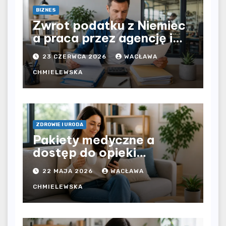
BIZNES
Zwrot podatku z Niemiec
a praca przez agencję i
bezpośrednio u
23 CZERWCA 2026
WACŁAWA
pracodawcy – jak
rozliczyć oba źródła
CHMIELEWSKA
dochodu?
ZDROWIE I URODA
Pakiety medyczne a
dostęp do opieki
zdrowotnej bez
22 MAJA 2026
WACŁAWA
ograniczeń czasowych –
czy prywatna opieka daje
CHMIELEWSKA
większą swobodę?