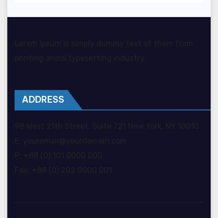
Lorem Ipsum is simply dummy text of them from
printing andoi typesetting industry.
ADDRESS
98 West 21th Street, Suite 721 New York, NY 10010
E: youremail@yourdomain.com
P: +88 (0) 101 0000 000
Fax: +88 (0) 202 0000 001