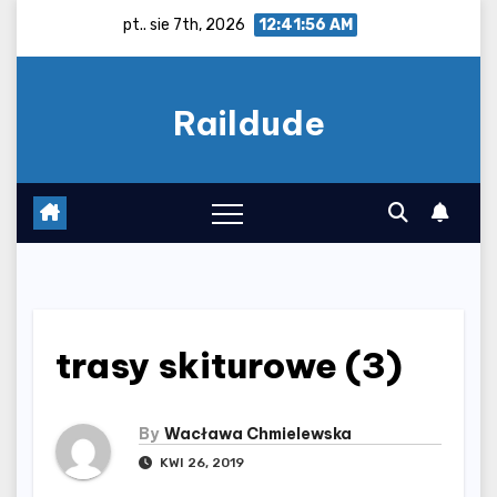
Skip
pt.. sie 7th, 2026
12:41:56 AM
to
content
Raildude
trasy skiturowe (3)
By
Wacława Chmielewska
KWI 26, 2019