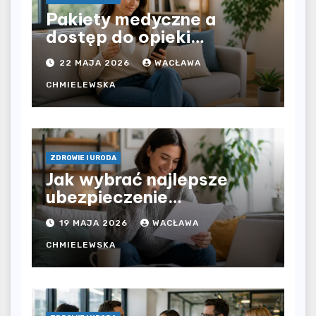
Pakiety medyczne a
dostęp do opieki
zdrowotnej bez
22 MAJA 2026
WACŁAWA
ograniczeń czasowych –
czy prywatna opieka daje
CHMIELEWSKA
większą swobodę?
ZDROWIE I URODA
Jak wybrać najlepsze
ubezpieczenie
komunikacyjne i uniknąć
19 MAJA 2026
WACŁAWA
kosztownych błędów?
CHMIELEWSKA