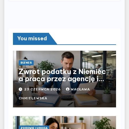
You missed
BIZNES
Zwrot podatku z Niemiec
a praca przez agencję i
bezpośrednio u
23 CZERWCA 2026
WACŁAWA
pracodawcy – jak
rozliczyć oba źródła
CHMIELEWSKA
dochodu?
ZDROWIE I URODA