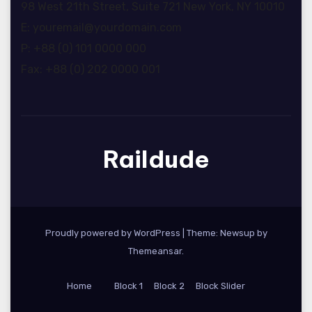
98 West 21th Street, Suite 721 New York, NY 10010
E: youremail@yourdomain.com
P: +88 (0) 101 0000 000
Fax: +88 (0) 202 0000 001
Raildude
Proudly powered by WordPress
|
Theme: Newsup by
Themeansar
.
Home
Block 1
Block 2
Block Slider