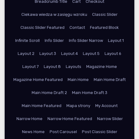
Breadcrumb Title
Cart
Checkout
Ciekawa wiedza w zasięgu wzroku
Classic Slider
Classic Slider Featured
Contact
Featured Block
Infinite Scroll
Info Slider
Info Slider Narrow
Layout 1
Layout 2
Layout 3
Layout 4
Layout 5
Layout 6
Layout 7
Layout 8
Layouts
Magazine Home
Magazine Home Featured
Main Home
Main Home Draft
Main Home Draft 2
Main Home Draft 3
Main Home Featured
Mapa strony
My Account
Narrow Home
Narrow Home Featured
Narrow Slider
News Home
Post Carousel
Post Classic Slider