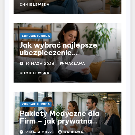
czy prywatna opieka daje
CHMIELEWSKA
większą swobodę?
ZDROWIE I URODA
Jak wybrać najlepsze
ubezpieczenie
komunikacyjne i uniknąć
19 MAJA 2026
WACŁAWA
kosztownych błędów?
CHMIELEWSKA
ZDROWIE I URODA
Pakiety Medyczne dla
Firm – jak prywatna
opieka zdrowotna
9 MAJA 2026
WACŁAWA