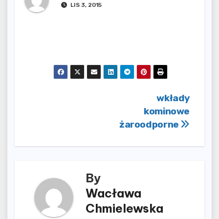
LIS 3, 2015
Nawigacja
wkłady
kominowe
wpisu
żaroodporne
By
Wacława
Chmielewska