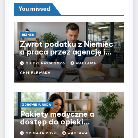
You missed
BIZNES
Zwrot podatku z Niemiec
a praca przez agencję i
bezpośrednio u
23 CZERWCA 2026
WACŁAWA
pracodawcy – jak
rozliczyć oba źródła
CHMIELEWSKA
dochodu?
ZDROWIE I URODA
Pakiety medyczne a
dostęp do opieki
zdrowotnej bez
22 MAJA 2026
WACŁAWA
ograniczeń czasowych –