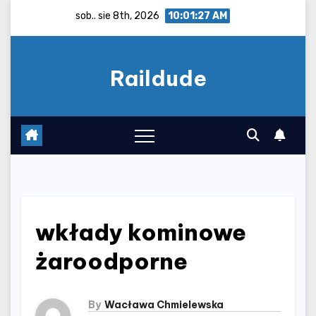
Skip
sob.. sie 8th, 2026
10:01:27 AM
to
content
Raildude
wkłady kominowe
żaroodporne
By
Wacława Chmielewska