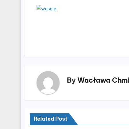
Nawigacja
wpisu
By
Wacława Chmi
Related Post