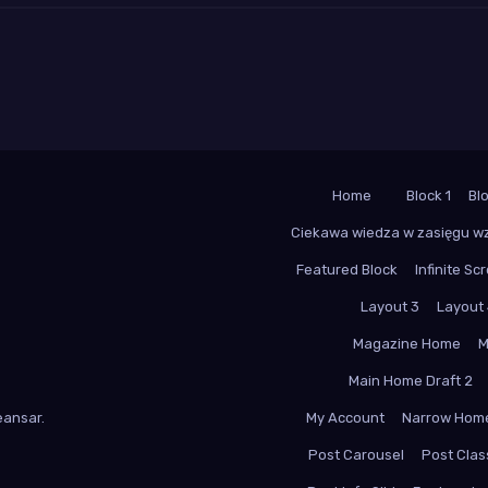
Home
Block 1
Bl
Ciekawa wiedza w zasięgu w
Featured Block
Infinite Scr
Layout 3
Layout
Magazine Home
M
Main Home Draft 2
ansar
.
My Account
Narrow Hom
Post Carousel
Post Class