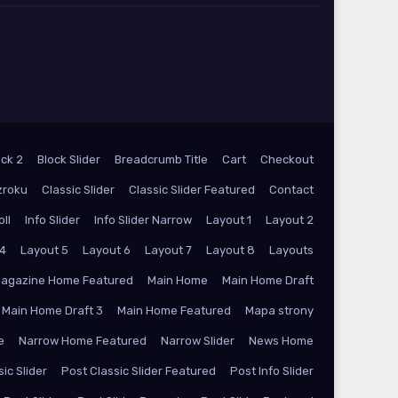
ock 2
Block Slider
Breadcrumb Title
Cart
Checkout
zroku
Classic Slider
Classic Slider Featured
Contact
oll
Info Slider
Info Slider Narrow
Layout 1
Layout 2
 4
Layout 5
Layout 6
Layout 7
Layout 8
Layouts
agazine Home Featured
Main Home
Main Home Draft
Main Home Draft 3
Main Home Featured
Mapa strony
e
Narrow Home Featured
Narrow Slider
News Home
ic Slider
Post Classic Slider Featured
Post Info Slider