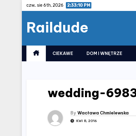
Skip
czw.. sie 6th, 2026
2:33:11 PM
to
Raildude
content
CIEKAWE
DOM I WNĘTRZE
wedding-698
By
Wacława Chmielewska
KWI 8, 2016