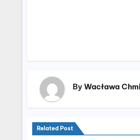
Nawigacja
wpisu
By
Wacława Chmi
Related Post