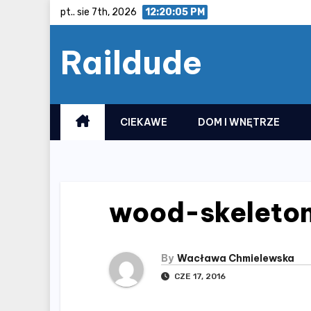
Skip
pt.. sie 7th, 2026
12:20:06 PM
to
Raildude
content
CIEKAWE
DOM I WNĘTRZE
wood-skeleto
By
Wacława Chmielewska
CZE 17, 2016