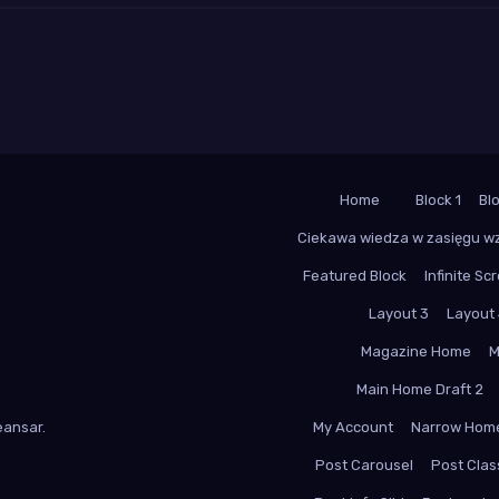
Home
Block 1
Bl
Ciekawa wiedza w zasięgu w
Featured Block
Infinite Scr
Layout 3
Layout
Magazine Home
M
Main Home Draft 2
ansar
.
My Account
Narrow Hom
Post Carousel
Post Class