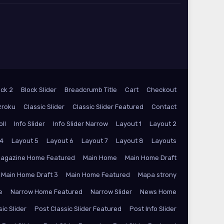
ock 2
Block Slider
Breadcrumb Title
Cart
Checkout
zroku
Classic Slider
Classic Slider Featured
Contact
oll
Info Slider
Info Slider Narrow
Layout 1
Layout 2
 4
Layout 5
Layout 6
Layout 7
Layout 8
Layouts
agazine Home Featured
Main Home
Main Home Draft
Main Home Draft 3
Main Home Featured
Mapa strony
e
Narrow Home Featured
Narrow Slider
News Home
ic Slider
Post Classic Slider Featured
Post Info Slider